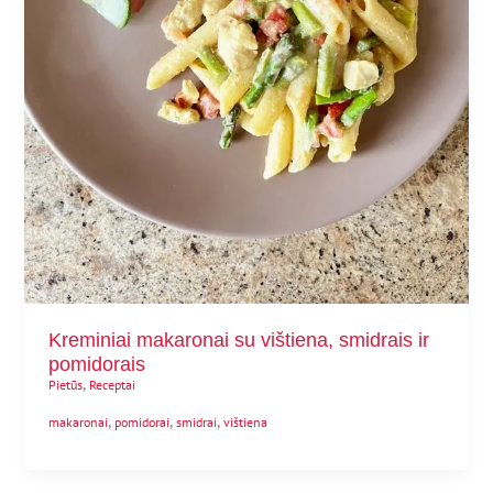
Kreminiai makaronai su vištiena, smidrais ir
pomidorais
,
Pietūs
Receptai
,
,
,
makaronai
pomidorai
smidrai
vištiena