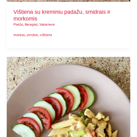
Vištiena su kreminiu padažu, smidrais ir
morkomis
,
,
Pietūs
Receptai
Vakarienė
,
,
morkos
smidrai
vištiena