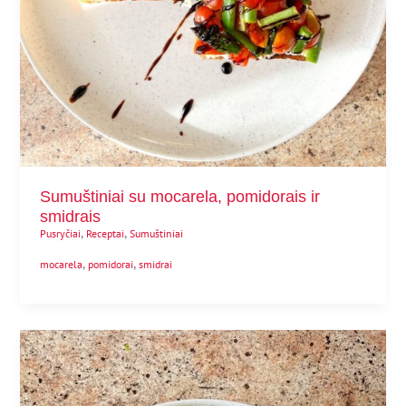
Sumuštiniai su mocarela, pomidorais ir
smidrais
,
,
Pusryčiai
Receptai
Sumuštiniai
,
,
mocarela
pomidorai
smidrai