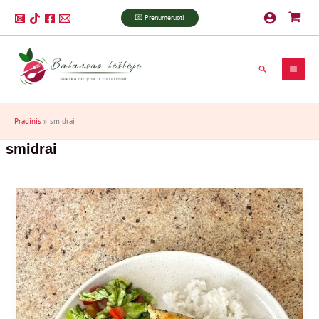
Pereiti
P
💌 Prenumeruoti
prie
a
turinio
i
Paieška
e
š
k
Pradinis
smidrai
a
smidrai