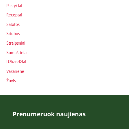
Pusryčiai
Receptai
Salotos
Sriubos
Straipsniai
Sumuštiniai
Užkandžiai
Vakarienė
Žuvis
Prenumeruok naujienas