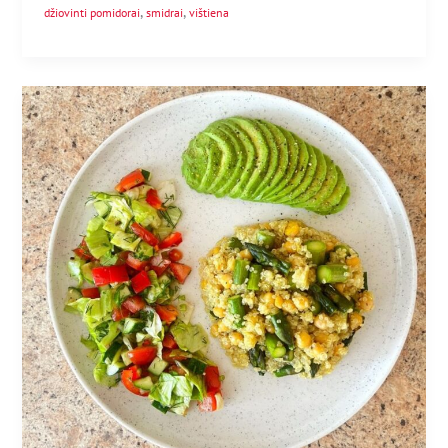
,
,
džiovinti pomidorai
smidrai
vištiena