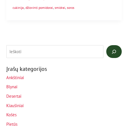
,
,
,
cukinija
džiovinti pomidorai
smidrai
soros
Įrašų kategorijos
Ankštiniai
Blynai
Desertai
Kiaušiniai
Košės
Pietūs