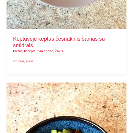
Keptuvėje keptas česnakinis šamas su
smidrais
,
,
,
Pietūs
Receptai
Vakarienė
Žuvis
,
smidrai
žuvis