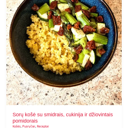
Sorų košė su smidrais, cukinija ir džiovintais
pomidorais
,
,
Košės
Pusryčiai
Receptai