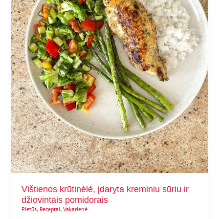
Vištienos krūtinėlė, įdaryta kreminiu sūriu ir
džiovintais pomidorais
,
,
Pietūs
Receptai
Vakarienė