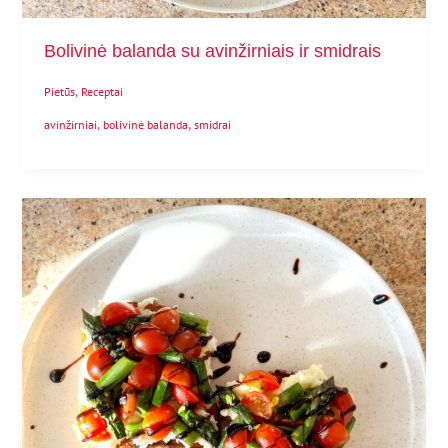
Bolivinė balanda su avinžirniais ir smidrais
,
Pietūs
Receptai
,
,
avinžirniai
bolivinė balanda
smidrai