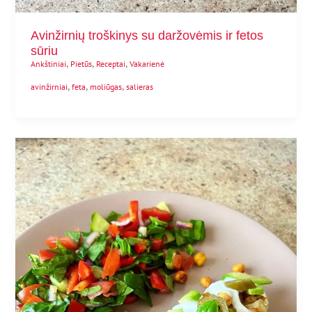
Avinžirnių troškinys su daržovėmis ir fetos
sūriu
,
,
,
Ankštiniai
Pietūs
Receptai
Vakarienė
,
,
,
avinžirniai
feta
moliūgas
salieras