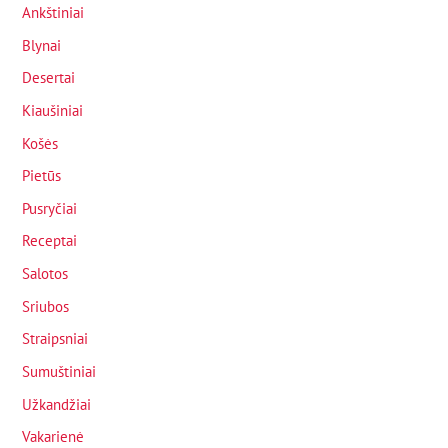
Ankštiniai
Blynai
Desertai
Kiaušiniai
Košės
Pietūs
Pusryčiai
Receptai
Salotos
Sriubos
Straipsniai
Sumuštiniai
Užkandžiai
Vakarienė