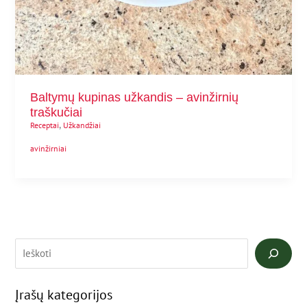
Baltymų kupinas užkandis – avinžirnių
traškučiai
,
Receptai
Užkandžiai
avinžirniai
Įrašų kategorijos