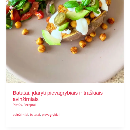
Batatai, įdaryti pievagrybiais ir traškiais
avinžirniais
,
Pietūs
Receptai
,
,
avinžirniai
batatai
pievagrybiai