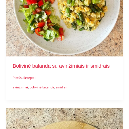
Bolivinė balanda su avinžirniais ir smidrais
,
Pietūs
Receptai
,
,
avinžirniai
bolivinė balanda
smidrai