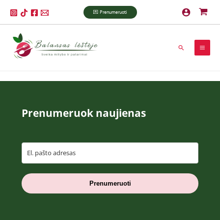
Pereiti
💌 Prenumeruoti
prie
turinio
Paieška
Prenumeruok naujienas
Prenumeruoti