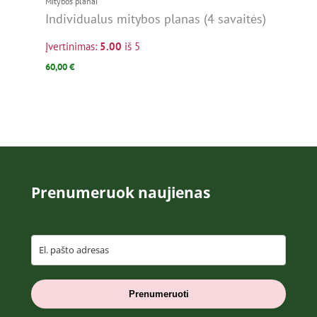
Mitybos planai
Individualus mitybos planas (4 savaitės)
Įvertinimas:
5.00
iš 5
60,00
€
Prenumeruok naujienas
Prenumeruoti