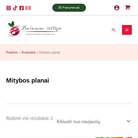
Pereiti
Rūšiuojama
💌 Prenumeruoti
prie
pagal
turinio
naujausią
Paieška
Pradinis
Produktai
Mitybos planai
Mitybos planai
Rodomi visi rezultatai: 2