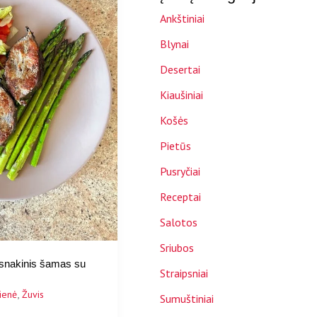
Ankštiniai
Blynai
Desertai
Kiaušiniai
Košės
Pietūs
Pusryčiai
Receptai
Salotos
Sriubos
snakinis šamas su
Straipsniai
,
ienė
Žuvis
Sumuštiniai