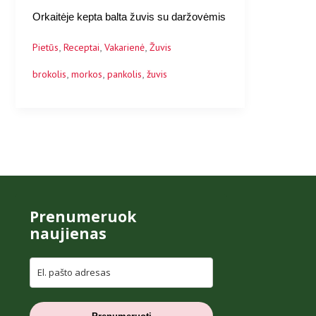
Orkaitėje kepta balta žuvis su daržovėmis
,
,
,
Pietūs
Receptai
Vakarienė
Žuvis
,
,
,
brokolis
morkos
pankolis
žuvis
Prenumeruok
naujienas