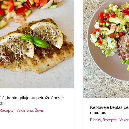
lė, kepta grilyje su petražolėmis ir
ku
Keptuvėje keptas če
,
,
Receptai
Vakarienė
Žuvis
smidrais
,
,
Pietūs
Receptai
Vakar