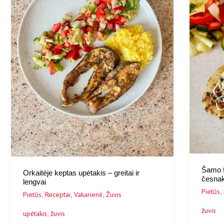
Šamo fi
Orkaitėje keptas upėtakis – greitai ir
česna
lengvai
,
Pietūs
,
,
,
Pietūs
Receptai
Vakarienė
Žuvis
žuvis
,
upėtakis
žuvis