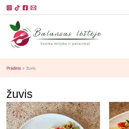
Pereiti
prie
turinio
Pradinis
žuvis
žuvis