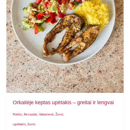
Orkaitėje keptas upėtakis – greitai ir lengvai
,
,
,
Pietūs
Receptai
Vakarienė
Žuvis
,
upėtakis
žuvis