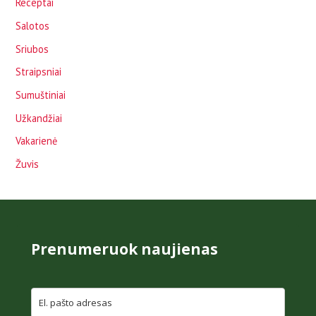
Receptai
Salotos
Sriubos
Straipsniai
Sumuštiniai
Užkandžiai
Vakarienė
Žuvis
Prenumeruok naujienas