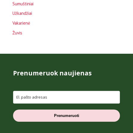
Sumuštiniai
Užkandžiai
Vakarienė
Žuvis
Prenumeruok naujienas
Prenumeruoti