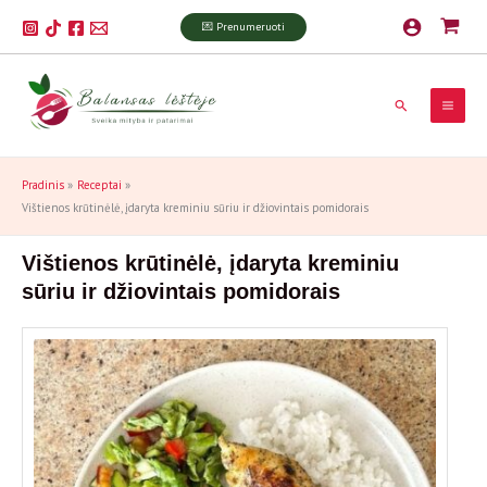
Pereiti
P
💌 Prenumeruoti
prie
a
turinio
i
Paieška
e
š
k
Pradinis
Receptai
a
Vištienos krūtinėlė, įdaryta kreminiu sūriu ir džiovintais pomidorais
Vištienos krūtinėlė, įdaryta kreminiu
sūriu ir džiovintais pomidorais