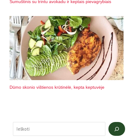
Sumuštinis su trintu avokadu ir keptais pievagrybiais
Dūmo skonio vištienos krūtinėlė, kepta keptuvėje