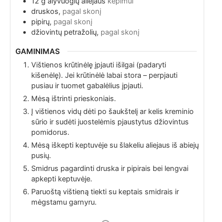
12
g
alyvuogių aliejaus
kepimui
druskos,
pagal skonį
pipirų,
pagal skonį
džiovintų petražolių,
pagal skonį
GAMINIMAS
Vištienos krūtinėlę įpjauti išilgai (padaryti
kišenėlę). Jei krūtinėlė labai stora – perpjauti
pusiau ir tuomet gabalėlius įpjauti.
Mėsą ištrinti prieskoniais.
Į vištienos vidų dėti po šaukštelį ar kelis kreminio
sūrio ir sudėti juostelėmis pjaustytus džiovintus
pomidorus.
Mėsą iškepti keptuvėje su šlakeliu aliejaus iš abiejų
pusių.
Smidrus pagardinti druska ir pipirais bei lengvai
apkepti keptuvėje.
Paruoštą vištieną tiekti su keptais smidrais ir
mėgstamu garnyru.