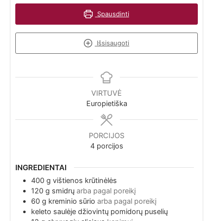
Spausdinti
Išsisaugoti
VIRTUVĖ
Europietiška
PORCIJOS
4
porcijos
INGREDIENTAI
400
g
vištienos krūtinėlės
120
g
smidrų
arba pagal poreikį
60
g
kreminio sūrio
arba pagal poreikį
keleto
saulėje džiovintų pomidorų puselių