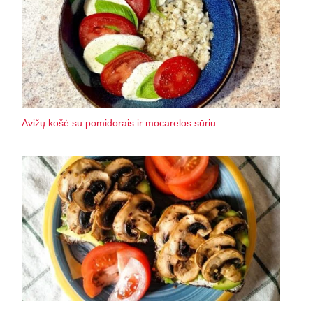
Avižų košė su pomidorais ir mocarelos sūriu