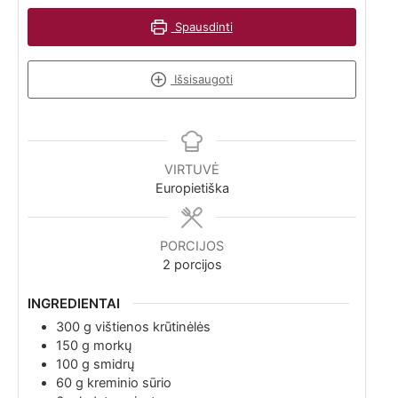
Spausdinti
Išsisaugoti
VIRTUVĖ
Europietiška
PORCIJOS
2
porcijos
INGREDIENTAI
300
g
vištienos krūtinėlės
150
g
morkų
100
g
smidrų
60
g
kreminio sūrio