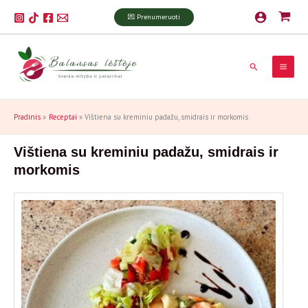
Pereiti
P
💌 Prenumeruoti
prie
a
turinio
i
Paieška
e
š
k
Pradinis
Receptai
Vištiena su kreminiu padažu, smidrais ir morkomis
a
Vištiena su kreminiu padažu, smidrais ir
morkomis