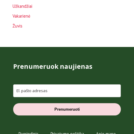
Užkandžiai
Vakarienė
Žuvis
Prenumeruok naujienas
Prenumeruoti
Pagrindinis
Privatumo politika
Apie mane