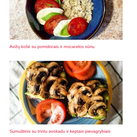
Avižų košė su pomidorais ir mocarelos sūriu
Sumuštinis su trintu avokadu ir keptais pievagrybiais