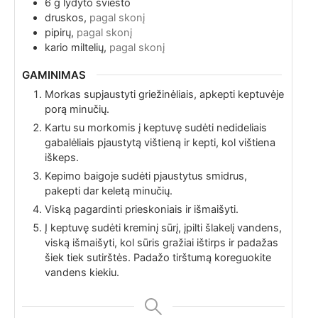
6
g
lydyto sviesto
druskos,
pagal skonį
pipirų,
pagal skonį
kario miltelių,
pagal skonį
GAMINIMAS
Morkas supjaustyti griežinėliais, apkepti keptuvėje
porą minučių.
Kartu su morkomis į keptuvę sudėti nedideliais
gabalėliais pjaustytą vištieną ir kepti, kol vištiena
iškeps.
Kepimo baigoje sudėti pjaustytus smidrus,
pakepti dar keletą minučių.
Viską pagardinti prieskoniais ir išmaišyti.
Į keptuvę sudėti kreminį sūrį, įpilti šlakelį vandens,
viską išmaišyti, kol sūris gražiai ištirps ir padažas
šiek tiek sutirštės. Padažo tirštumą koreguokite
vandens kiekiu.