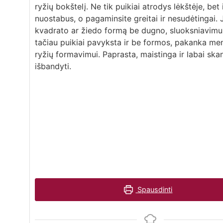
ryžių bokštelį. Ne tik puikiai atrodys lėkštėje, bet 
nuostabus, o pagaminsite greitai ir nesudėtingai. J
kvadrato ar žiedo formą be dugno, sluoksniavimui 
tačiau puikiai pavyksta ir be formos, pakanka me
ryžių formavimui. Paprasta, maistinga ir labai skan
išbandyti.
Spausdinti