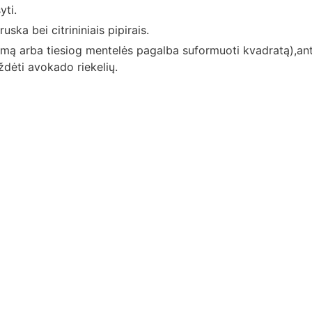
yti.
ska bei citrininiais pipirais.
ormą arba tiesiog mentelės pagalba suformuoti kvadratą),ant
ždėti avokado riekelių.