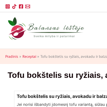
Pereiti
prie
turinio
Pradinis
Receptai
Tofu bokštelis su ryžiais, avokadu ir ba
Tofu bokštelis su ryžiais
Tofu bokštelis su ryžiais, avokadu ir ba
Jei norisi išbandyti įdomesnį tofu variantą, siūlau 