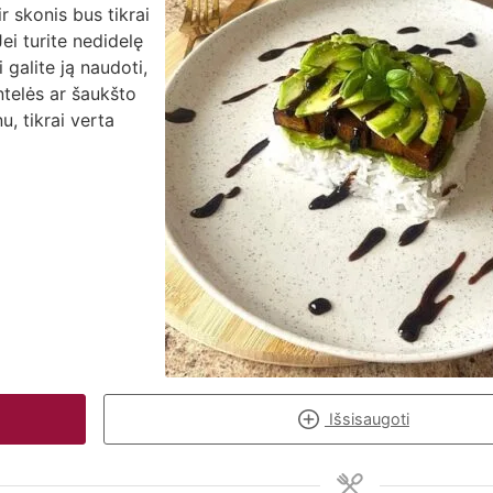
ir skonis bus tikrai
ei turite nedidelę
galite ją naudoti,
ntelės ar šaukšto
u, tikrai verta
Išsisaugoti