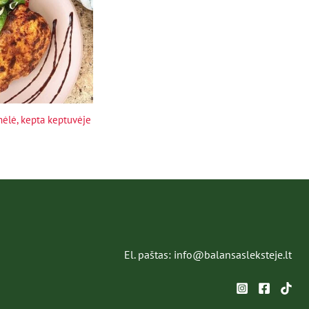
nėlė, kepta keptuvėje
El. paštas: info@balansasleksteje.lt