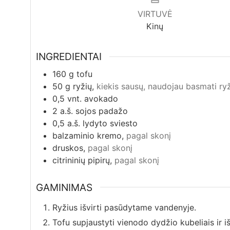
VIRTUVĖ
Kinų
INGREDIENTAI
160
g
tofu
50
g
ryžių,
kiekis sausų, naudojau basmati ry
0,5
vnt.
avokado
2
a.š.
sojos padažo
0,5
a.š.
lydyto sviesto
balzaminio kremo,
pagal skonį
druskos,
pagal skonį
citrininių pipirų,
pagal skonį
GAMINIMAS
Ryžius išvirti pasūdytame vandenyje.
Tofu supjaustyti vienodo dydžio kubeliais ir iš