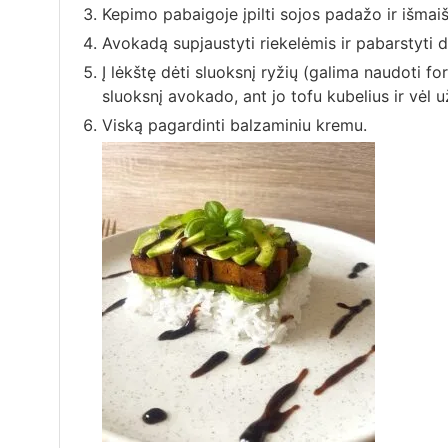
Kepimo pabaigoje įpilti sojos padažo ir išmaiš
Avokadą supjaustyti riekelėmis ir pabarstyti dru
Į lėkštę dėti sluoksnį ryžių (galima naudoti f
sluoksnį avokado, ant jo tofu kubelius ir vėl u
Viską pagardinti balzaminiu kremu.