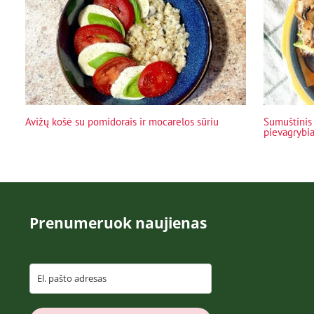
Avižų košė su pomidorais ir mocarelos sūriu
Sumuštinis 
pievagrybia
Prenumeruok naujienas