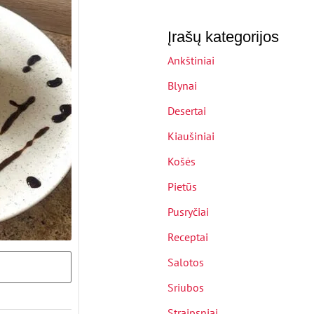
Įrašų kategorijos
Ankštiniai
Blynai
Desertai
Kiaušiniai
Košės
Pietūs
Pusryčiai
Receptai
Salotos
Sriubos
Straipsniai