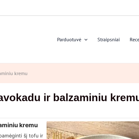
Parduotuvė
Straipsniai
Rece
lzaminiu kremu
, avokadu ir balzaminiu krem
lzaminiu kremu
pamėginti šį tofu ir