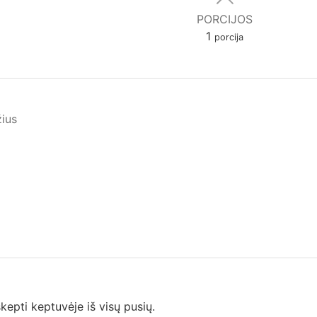
PORCIJOS
1
porcija
žius
kepti keptuvėje iš visų pusių.