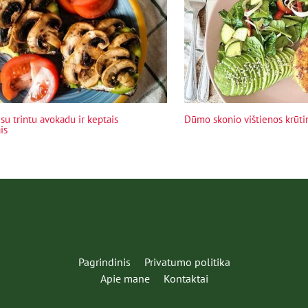
su trintu avokadu ir keptais
Dūmo skonio vištienos krūti
is
Pagrindinis
Privatumo politika
Apie mane
Kontaktai