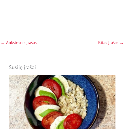
←
Ankstesnis Įrašas
Kitas Įrašas
→
Susiję įrašai