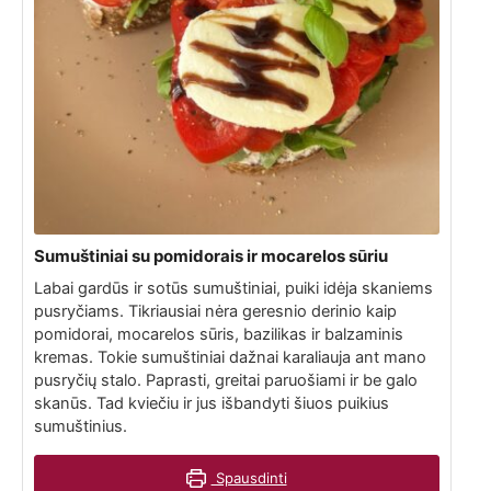
Sumuštiniai su pomidorais ir mocarelos sūriu
Labai gardūs ir sotūs sumuštiniai, puiki idėja skaniems
pusryčiams. Tikriausiai nėra geresnio derinio kaip
pomidorai, mocarelos sūris, bazilikas ir balzaminis
kremas. Tokie sumuštiniai dažnai karaliauja ant mano
pusryčių stalo. Paprasti, greitai paruošiami ir be galo
skanūs. Tad kviečiu ir jus išbandyti šiuos puikius
sumuštinius.
Spausdinti