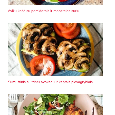
Avižų košė su pomidorais ir mocarelos sūriu
Sumuštinis su trintu avokadu ir keptais pievagrybiais