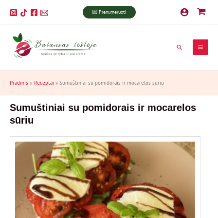
Pereiti
P
💌 Prenumeruoti
prie
a
turinio
i
Paieška
e
š
k
Pradinis
Receptai
Sumuštiniai su pomidorais ir mocarelos sūriu
a
Sumuštiniai su pomidorais ir mocarelos
sūriu