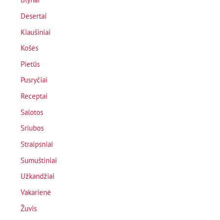
Desertai
Kiaušiniai
Košės
Pietūs
Pusryčiai
Receptai
Salotos
Sriubos
Straipsniai
Sumuštiniai
Užkandžiai
Vakarienė
Žuvis