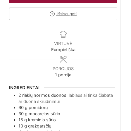
Išsisaugoti
VIRTUVĖ
Europietiška
PORCIJOS
1
porcija
INGREDIENTAI
2
riekių
norimos duonos,
labiausiai tinka čiabata
ar duona skrudinimui
60
g
pomidorų
30
g
mocarelos sūrio
15
g
kreminio sūrio
10
g
gražgarsčių