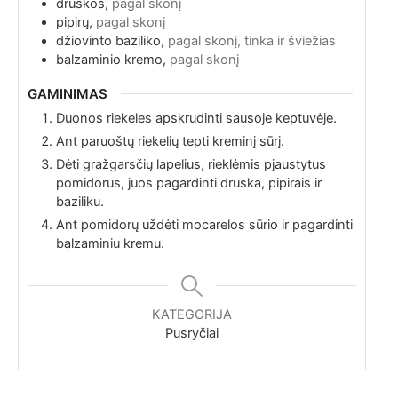
druskos,
pagal skonį
pipirų,
pagal skonį
džiovinto baziliko,
pagal skonį, tinka ir šviežias
balzaminio kremo,
pagal skonį
GAMINIMAS
Duonos riekeles apskrudinti sausoje keptuvėje.
Ant paruoštų riekelių tepti kreminį sūrį.
Dėti gražgarsčių lapelius, rieklėmis pjaustytus
pomidorus, juos pagardinti druska, pipirais ir
baziliku.
Ant pomidorų uždėti mocarelos sūrio ir pagardinti
balzaminiu kremu.
KATEGORIJA
Pusryčiai