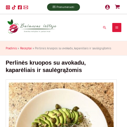
Pereiti
P
💌 Prenumeruoti
prie
a
turinio
i
Paieška
e
š
k
Pradinis
Receptai
Perlinės kruopos su avokadu, kaparėliais ir saulėgrąžomis
a
Perlinės kruopos su avokadu,
kaparėliais ir saulėgrąžomis