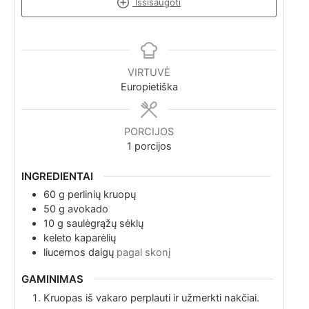
Išsisaugoti
VIRTUVĖ
Europietiška
PORCIJOS
1
porcijos
INGREDIENTAI
60
g
perlinių kruopų
50
g
avokado
10
g
saulėgrąžų sėklų
keleto
kaparėlių
liucernos daigų
pagal skonį
GAMINIMAS
Kruopas iš vakaro perplauti ir užmerkti nakčiai.