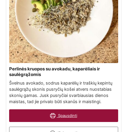
Perlinės kruopos su avokadu, kaparėliais ir
saulėgrąžomis
Švelnus avokado, sodrus kaparėlių ir traškių kepintų
saulėgrąžų skonis pusryčių košei atvers nuostabias
skonių gamas. Jusk pusryčiai svarbiausias dienos
maistas, tad jie privalo būti skanūs ir maistingi.
Spausdinti