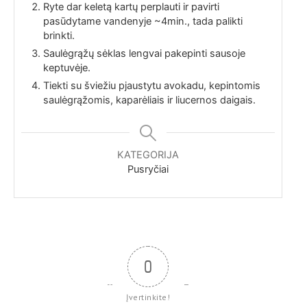
Ryte dar keletą kartų perplauti ir pavirti
pasūdytame vandenyje ~4min., tada palikti
brinkti.
Saulėgrąžų sėklas lengvai pakepinti sausoje
keptuvėje.
Tiekti su šviežiu pjaustytu avokadu, kepintomis
saulėgrąžomis, kaparėliais ir liucernos daigais.
KATEGORIJA
Pusryčiai
0
Įvertinkite!