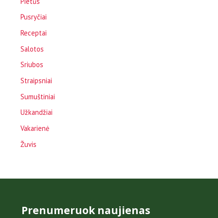
Pietūs
Pusryčiai
Receptai
Salotos
Sriubos
Straipsniai
Sumuštiniai
Užkandžiai
Vakarienė
Žuvis
Prenumeruok naujienas