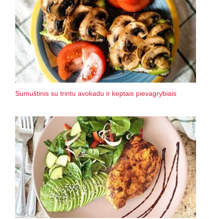
Sumuštinis su trintu avokadu ir keptais pievagrybiais