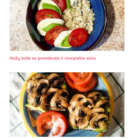
Avižų košė su pomidorais ir mocarelos sūriu