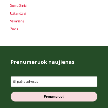
Sumuštiniai
Užkandžiai
Vakarienė
Žuvis
Prenumeruok naujienas
Prenumeruoti