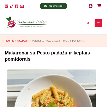
Pereiti
P
💌 Prenumeruoti
prie
a
turinio
i
Paieška
e
š
k
Pradinis
Receptai
Makaronai su Pesto padažu ir keptais pomidorais
a
Makaronai su Pesto padažu ir keptais
pomidorais