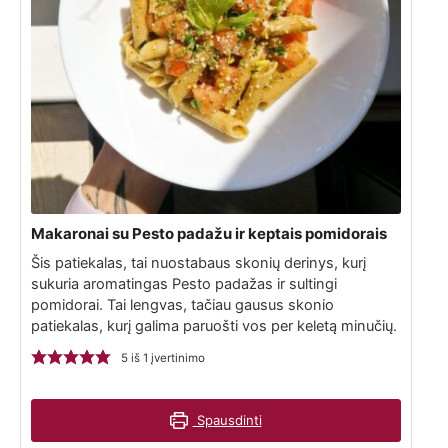
Makaronai su Pesto padažu ir keptais pomidorais
Šis patiekalas, tai nuostabaus skonių derinys, kurį
sukuria aromatingas Pesto padažas ir sultingi
pomidorai. Tai lengvas, tačiau gausus skonio
patiekalas, kurį galima paruošti vos per keletą minučių.
5
iš 1 įvertinimo
Spausdinti