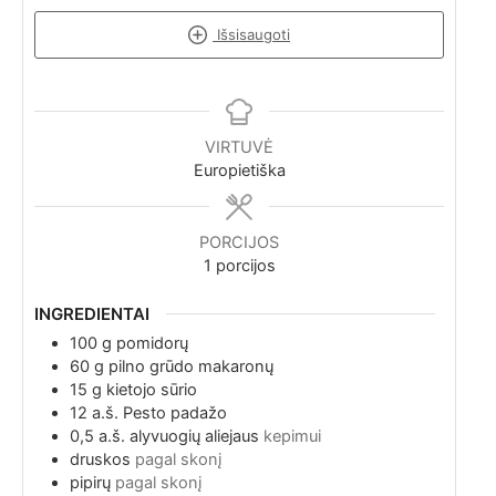
Išsisaugoti
VIRTUVĖ
Europietiška
PORCIJOS
1
porcijos
INGREDIENTAI
100
g
pomidorų
60
g
pilno grūdo makaronų
15
g
kietojo sūrio
12
a.š.
Pesto padažo
0,5
a.š.
alyvuogių aliejaus
kepimui
druskos
pagal skonį
pipirų
pagal skonį