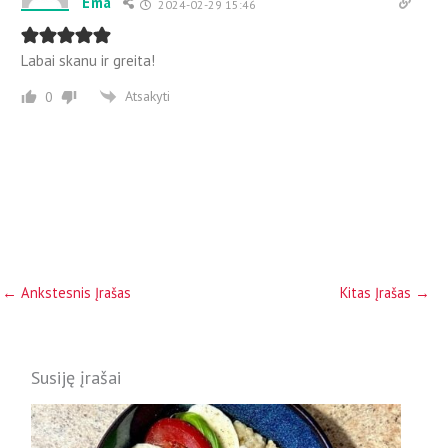
Ema
2024-02-29 15:46
Labai skanu ir greita!
Atsakyti
0
←
Ankstesnis Įrašas
Kitas Įrašas
→
Susiję įrašai