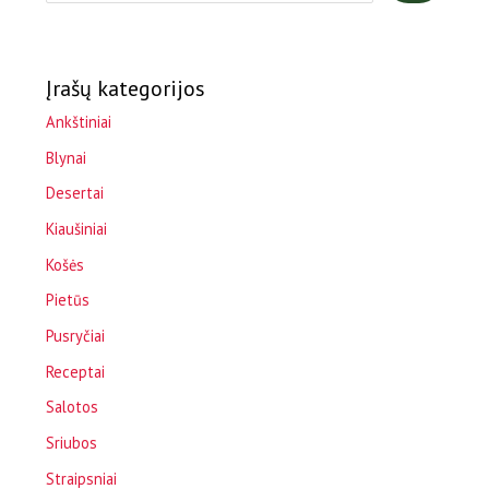
Įrašų kategorijos
Ankštiniai
Blynai
Desertai
Kiaušiniai
Košės
Pietūs
Pusryčiai
Receptai
Salotos
Sriubos
Straipsniai