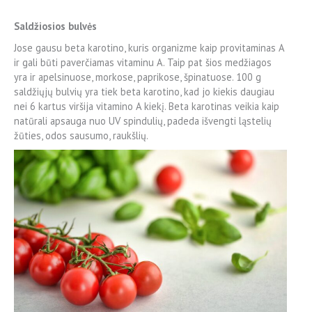
Saldžiosios bulvės
Jose gausu beta karotino, kuris organizme kaip provitaminas A
ir gali būti paverčiamas vitaminu A. Taip pat šios medžiagos
yra ir apelsinuose, morkose, paprikose, špinatuose. 100 g
saldžiųjų bulvių yra tiek beta karotino, kad jo kiekis daugiau
nei 6 kartus viršija vitamino A kiekį. Beta karotinas veikia kaip
natūrali apsauga nuo UV spindulių, padeda išvengti ląstelių
žūties, odos sausumo, raukšlių.