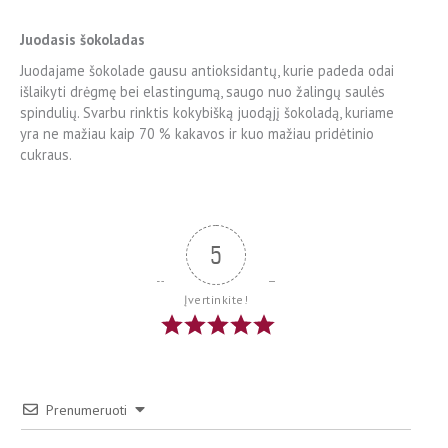
Juodasis šokoladas
Juodajame šokolade gausu antioksidantų, kurie padeda odai
išlaikyti drėgmę bei elastingumą, saugo nuo žalingų saulės
spindulių. Svarbu rinktis kokybišką juodąjį šokoladą, kuriame
yra ne mažiau kaip 70 % kakavos ir kuo mažiau pridėtinio
cukraus.
5
Įvertinkite!
Prenumeruoti