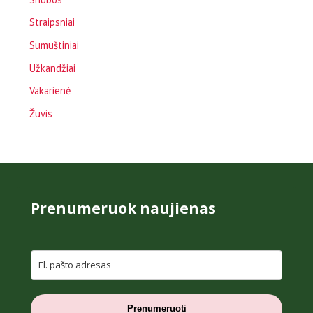
Straipsniai
Sumuštiniai
Užkandžiai
Vakarienė
Žuvis
Prenumeruok naujienas
Prenumeruoti