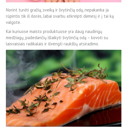
Norint turėti gražią, sveiką ir švytinčią odą, nepakanka ja
rūpintis tik iš išorės, labai svarbu atkreipti dėmesį ir į tai ką
valgote.
Kai kuriuose maisto produktuose yra daug naudingų
medžiagų, padedančių išlaikyti švytinčią odą – kovoti su
laisvaisiais radikalais ir išvengti raukšlių atsiradimo.