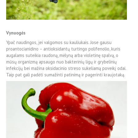
Vynuogės
Ypač naudingos, jei valgomos su kauliukais. Jose gausu
proantocianidino – antioksidantų turtingo polifenolio, kuris
augalams suteikia raudoną, mėlyną arba violetinę spalvą, o
mūsų organizmą apsaugo nuo bakterinių ligų ir grybelinių
infekcijų bei mažina oksidacinio streso sukeliamą poveikį odai.
Taip pat gali padėti sumažinti patinimą ir pagerinti kraujotaką.