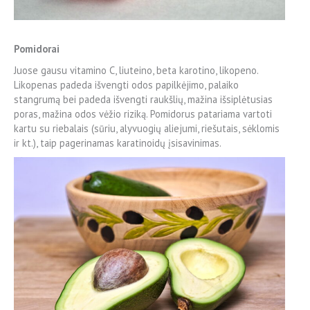
Pomidorai
Juose gausu vitamino C, liuteino, beta karotino, likopeno.
Likopenas padeda išvengti odos papilkėjimo, palaiko
stangrumą bei padeda išvengti raukšlių, mažina išsiplėtusias
poras, mažina odos vėžio riziką. Pomidorus patariama vartoti
kartu su riebalais (sūriu, alyvuogių aliejumi, riešutais, sėklomis
ir kt.), taip pagerinamas karatinoidų įsisavinimas.