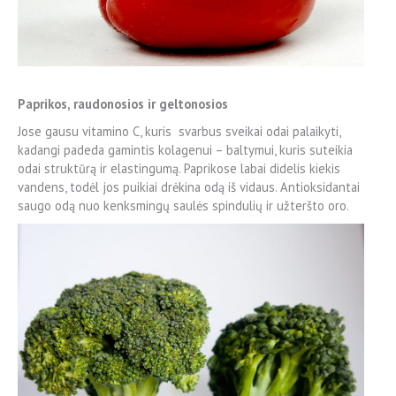
Paprikos, raudonosios ir geltonosios
Jose gausu vitamino C, kuris svarbus sveikai odai palaikyti,
kadangi padeda gamintis kolagenui – baltymui, kuris suteikia
odai struktūrą ir elastingumą. Paprikose labai didelis kiekis
vandens, todėl jos puikiai drėkina odą iš vidaus. Antioksidantai
saugo odą nuo kenksmingų saulės spindulių ir užteršto oro.