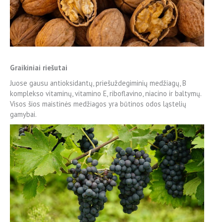
Graikiniai riešutai
Juose gausu antioksidantų, priešuždegiminių medžiagų, B
komplekso vitaminų, vitamino E, riboflavino, niacino ir baltymų.
Visos šios maistinės medžiagos yra būtinos odos ląstelių
gamybai.