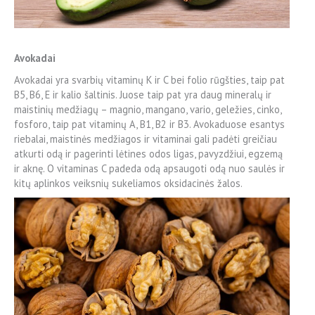
Avokadai
Avokadai yra svarbių vitaminų K ir C bei folio rūgšties, taip pat
B5, B6, E ir kalio šaltinis. Juose taip pat yra daug mineralų ir
maistinių medžiagų – magnio, mangano, vario, geležies, cinko,
fosforo, taip pat vitaminų A, B1, B2 ir B3. Avokaduose esantys
riebalai, maistinės medžiagos ir vitaminai gali padėti greičiau
atkurti odą ir pagerinti lėtines odos ligas, pavyzdžiui, egzemą
ir aknę. O vitaminas C padeda odą apsaugoti odą nuo saulės ir
kitų aplinkos veiksnių sukeliamos oksidacinės žalos.