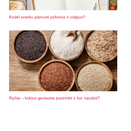
Kodėl svarbu planuoti pirkinius ir valgius?
Ryžiai – kokius geriausia pasirinkti ir kur naudoti?