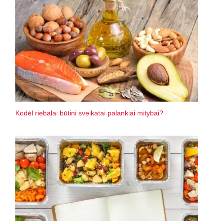
Kodėl riebalai būtini sveikatai palankiai mitybai?