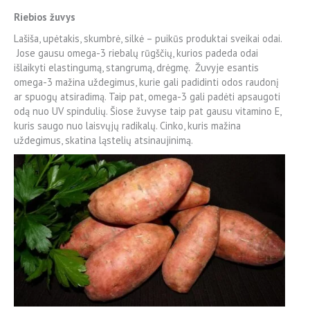
Riebios žuvys
Lašiša, upėtakis, skumbrė, silkė – puikūs produktai sveikai odai.
Jose gausu omega-3 riebalų rūgščių, kurios padeda odai
išlaikyti elastingumą, stangrumą, drėgmę. Žuvyje esantis
omega-3 mažina uždegimus, kurie gali padidinti odos raudonį
ar spuogų atsiradimą. Taip pat, omega-3 gali padėti apsaugoti
odą nuo UV spindulių. Šiose žuvyse taip pat gausu vitamino E,
kuris saugo nuo laisvųjų radikalų. Cinko, kuris mažina
uždegimus, skatina ląstelių atsinaujinimą.