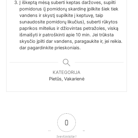
Į iškeptą mėsą suberti keptas daržoves, supilti
pomidorus (į pomidorų skardinę įpilkite šiek tiek
vandens ir skystį supilkite į keptuvę, taip
sunaudosite pomidorų likučius), suberti rūkytos
paprikos miltelius ir džiovintas petražoles, viską
išmaišyti ir patroškinti apie 10 min. Jei trūksta
skysčio įpilti dar vandens, paragaukite ir, jei reikia.
dar pagardinkite prieskoniais.
KATEGORIJA
Pietūs, Vakarienė
0
Įvertinkite!