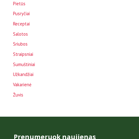
Pietūs
Pusryčiai
Receptai
Salotos
Sriubos
Straipsniai
Sumuštiniai
Užkandžiai
Vakarienė
Žuvis
Prenumeruok naujienas