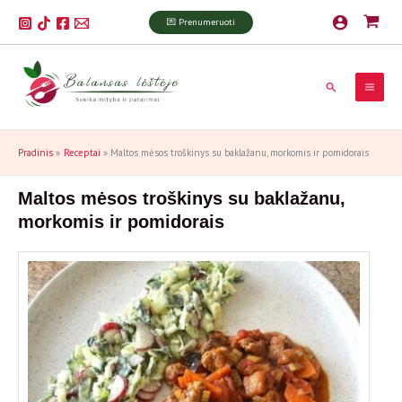
Pereiti
P
💌 Prenumeruoti
prie
a
turinio
i
Paieška
e
š
k
Pradinis
Receptai
Maltos mėsos troškinys su baklažanu, morkomis ir pomidorais
a
Maltos mėsos troškinys su baklažanu,
morkomis ir pomidorais