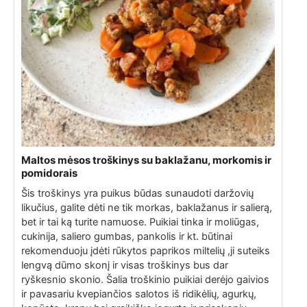
Maltos mėsos troškinys su baklažanu, morkomis ir
pomidorais
Šis troškinys yra puikus būdas sunaudoti daržovių
likučius, galite dėti ne tik morkas, baklažanus ir salierą,
bet ir tai ką turite namuose. Puikiai tinka ir moliūgas,
cukinija, saliero gumbas, pankolis ir kt. būtinai
rekomenduoju įdėti rūkytos paprikos miltelių ,ji suteiks
lengvą dūmo skonį ir visas troškinys bus dar
ryškesnio skonio. Šalia troškinio puikiai derėjo gaivios
ir pavasariu kvepiančios salotos iš ridikėlių, agurkų,