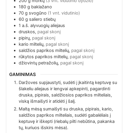
200
g
morkų
(3 vnt. vidutinio dydžio)
180
g
baklažano
70
g
svogūno
(1 vnt. vidutinio)
60
g
saliero stiebų
1
a.š.
alyvuogių aliejaus
druskos,
pagal skonį
pipirų,
pagal skonį
kario miltelių,
pagal skonį
saldžios paprikos miltelių,
pagal skonį
rūkytos paprikos miltelių,
pagal skonį
džiovintų petražolių,
pagal skonį
GAMINIMAS
Daržoves supjaustyti, sudėti į įkaitintą keptuvę su
šlakeliu aliejaus ir lengvai apkepinti, pagardinti
druska, pipirais, saldžiosios paprikos milteliais,
viską išmaišyti ir atidėti į šalį.
Maltą mėsą sumaišyti su druska, pipirais, kario,
saldžios paprikos milteliais, sudėti gabalėliais į
keptuvę ir iškepti (riebalų pilti nebūtina, pakanka
tų, kuriuos išskirs mėsa).