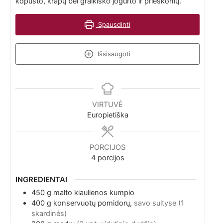
kopūsto, krapų bei graikiško jogurto ir prieskonių.
Spausdinti
Išsisaugoti
VIRTUVĖ
Europietiška
PORCIJOS
4
porcijos
INGREDIENTAI
450
g
malto kiaulienos kumpio
400
g
konservuotų pomidorų,
savo sultyse (1
skardinės)