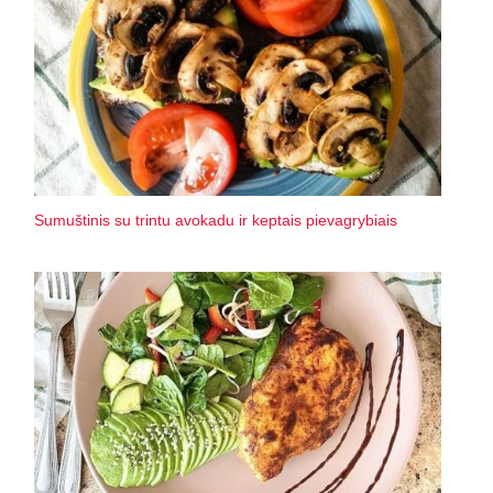
Sumuštinis su trintu avokadu ir keptais pievagrybiais