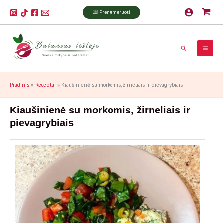
Pereiti
P
💌 Prenumeruoti
prie
a
turinio
i
Paieška
e
š
k
Pradinis
Receptai
Kiaušinienė su morkomis, žirneliais ir pievagrybiais
a
Kiaušinienė su morkomis, žirneliais ir
pievagrybiais