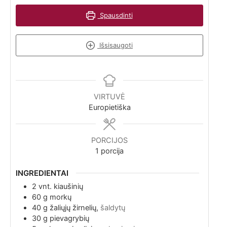
Spausdinti
Išsisaugoti
VIRTUVĖ
Europietiška
PORCIJOS
1
porcija
INGREDIENTAI
2
vnt.
kiaušinių
60
g
morkų
40
g
žaliųjų žirnelių,
šaldytų
30
g
pievagrybių