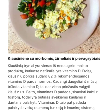
Kiaušinienė su morkomis, žirneliais ir pievagrybiais
Kiaušinių tryniai yra vienas iš nedaugelio maisto
produktų, kuriuose natūraliai yra vitamino D. Dviejų
kiaušinių porcija sudaro 82 % rekomenduojamos
vitamino D paros normos. Kadangi daugeliui iš mūsų
trūksta vitamino D, tai dar viena priežastis valgyti
kiaušinius. Be to, vitaminas D padeda įsisavinti kalcį ir
fosforą, todėl yra būtinas sveikiems kaulams ir
dantims palaikyti. Vitaminas D taip pat padeda
palaikyti sveiką raumenų funkciją ir imuninę sistemą.