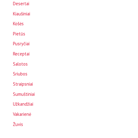
Desertai
Kiaušiniai
Košės
Pietūs
Pusryčiai
Receptai
Salotos
Sriubos
Straipsniai
Sumuštiniai
Užkandžiai
Vakarienė
Žuvis