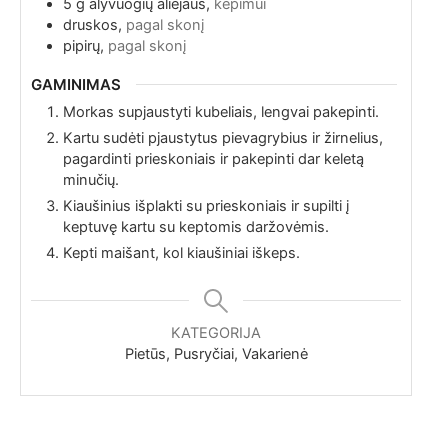
5
g
alyvuogių aliejaus,
kepimui
druskos,
pagal skonį
pipirų,
pagal skonį
GAMINIMAS
Morkas supjaustyti kubeliais, lengvai pakepinti.
Kartu sudėti pjaustytus pievagrybius ir žirnelius,
pagardinti prieskoniais ir pakepinti dar keletą
minučių.
Kiaušinius išplakti su prieskoniais ir supilti į
keptuvę kartu su keptomis daržovėmis.
Kepti maišant, kol kiaušiniai iškeps.
KATEGORIJA
Pietūs, Pusryčiai, Vakarienė