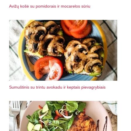
Avižų košė su pomidorais ir mocarelos sūriu
Sumuštinis su trintu avokadu ir keptais pievagrybiais