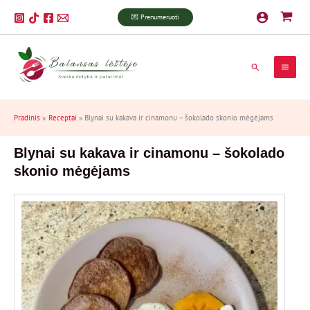
Pereiti
P
💌 Prenumeruoti
prie
a
turinio
i
Paieška
e
š
k
Pradinis
Receptai
Blynai su kakava ir cinamonu – šokolado skonio mėgėjams
a
Blynai su kakava ir cinamonu – šokolado
skonio mėgėjams