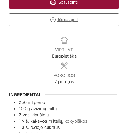
Spausdinti
Išsisaugoti
VIRTUVĖ
Europietiška
PORCIJOS
2
porcijos
INGREDIENTAI
250
ml
pieno
100
g
avižinių miltų
2
vnt.
kiaušinių
1
v.š.
kakavos miltelių,
kokybiškos
1
a.š.
rudojo cukraus