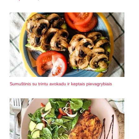
Sumuštinis su trintu avokadu ir keptais pievagrybiais