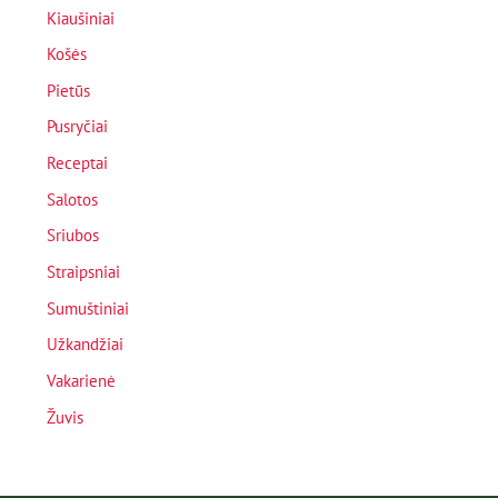
Kiaušiniai
Košės
Pietūs
Pusryčiai
Receptai
Salotos
Sriubos
Straipsniai
Sumuštiniai
Užkandžiai
Vakarienė
Žuvis