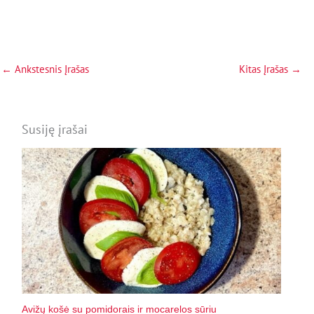
←
Ankstesnis Įrašas
Kitas Įrašas
→
Susiję įrašai
Avižų košė su pomidorais ir mocarelos sūriu