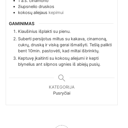
1
a.š.
cinamono
žiupsnelio
druskos
kokosų aliejaus
kepimui
GAMINIMAS
Kiaušinius išplakti su pienu.
Suberti persijotus miltus su kakava, cinamoną,
cukrų, druską ir viską gerai išmaišyti. Tešlą palikti
bent 10min. pastovėti, kad miltai išbrinktų.
Keptuvę įkaitinti su kokosų aliejumi ir kepti
blynelius ant silpnos ugnies iš abiejų pusių.
KATEGORIJA
Pusryčiai