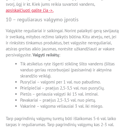
svorį, ūgį ir kt. Kiek jums reikia suvartoti vandens,
apsiskaičiuoti galite čia ->.
10 – reguliaraus valgymo įprotis
Valgykite reguliariai ir saikingai. Norint palaikyti gerą savijautą
ir sveikatą, mitybos režimo laikytis būtina. Kitu atveju, net, jei
ir rinksitės tinkamus produktus, bet valgysite nereguliariai,
atsiras greitas alkio jausmas, norėsite užkandžiauti ar vakare
persivalgysite.
Valgyti reikėtų:
Tik atsikėlus ryte išgerti stiklinę šilto vandens (šiltas
vanduo geriau rezorbuojasi (pasisavina) ir aktyvina
skrandžio veiklą).
Pusryčiai – valgomi per 1 val. nuo pabudimo.
Priešpiečiai – praėjus 2,5-3,5 val. nuo pusryčių.
Pietūs – geriausia valgyti iki 15 val. imtinai.
Pavakariai – praėjus 2,5-3,5 val. nuo pietų.
Vakarinė – valgoma vėliausiai 3 val. iki miego.
Tarp pagrindinių valgymų turėtų būti išlaikomas 5-6 val. laiko
tarpas ir reguliarumas. Tarp pagrindinių valgymų kas 2-3 val.