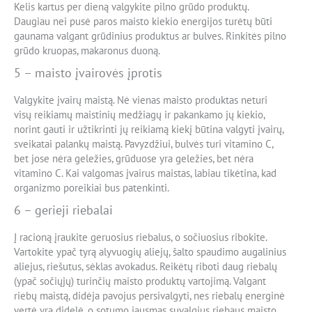
Kelis kartus per dieną valgykite pilno grūdo produktų.
Daugiau nei pusė paros maisto kiekio energijos turėtų būti
gaunama valgant grūdinius produktus ar bulves. Rinkitės pilno
grūdo kruopas, makaronus duoną.
5 – maisto įvairovės įprotis
Valgykite įvairų maistą. Nė vienas maisto produktas neturi
visų reikiamų maistinių medžiagų ir pakankamo jų kiekio,
norint gauti ir užtikrinti jų reikiamą kiekį būtina valgyti įvairų,
sveikatai palankų maistą. Pavyzdžiui, bulvės turi vitamino C,
bet jose nėra geležies, grūduose yra geležies, bet nėra
vitamino C. Kai valgomas įvairus maistas, labiau tikėtina, kad
organizmo poreikiai bus patenkinti.
6 – gerieji riebalai
Į racioną įraukite geruosius riebalus, o sočiuosius ribokite.
Vartokite ypač tyrą alyvuogių aliejų, šalto spaudimo augalinius
aliejus, riešutus, sėklas avokadus. Reikėtų riboti daug riebalų
(ypač sočiųjų) turinčių maisto produktų vartojimą. Valgant
riebų maistą, didėja pavojus persivalgyti, nes riebalų energinė
vertė yra didelė, o sotumo jausmas suvalgius riebaus maisto