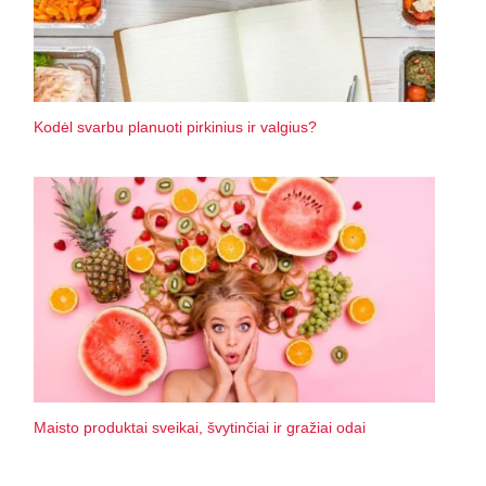
Kodėl svarbu planuoti pirkinius ir valgius?
Maisto produktai sveikai, švytinčiai ir gražiai odai