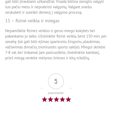
gali būti įtraukiami užkandžiai. Visada būtina stengtis valgyti
tuo pačiu metu ir nepraleisti valgymų. Valgant svarbu
neskubėti ir sutelkti dėmesį į valgymo procesą.
11 – fizinė veikla ir miegas
Nepamiškite fizinės veiklos ir geros miego kokybės bei
pakankamo jo laiko. Užsiimkite fizine veikla, bent 150 min. per
savaitę (tai gali būti ėjimas spartesniu žingsniu, plaukimas,
važiavimas dviračiu, treniruotės sporto salėje). Miegui skirkite
7-8 val. bei tinkamai jam pasiruoškite, išvėdinkite kambarį,
prieš miegą venkite mėlynos šviesos ir kitų trikdžių.
5
Įvertinkite!