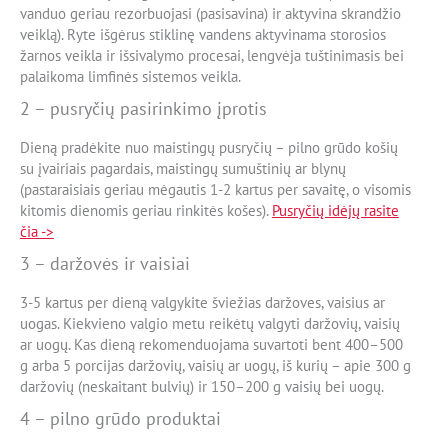
vanduo geriau rezorbuojasi (pasisavina) ir aktyvina skrandžio
veiklą). Ryte išgėrus stiklinę vandens aktyvinama storosios
žarnos veikla ir išsivalymo procesai, lengvėja tuštinimasis bei
palaikoma limfinės sistemos veikla.
2 – pusryčių pasirinkimo įprotis
Dieną pradėkite nuo maistingų pusryčių – pilno grūdo košių
su įvairiais pagardais, maistingų sumuštinių ar blynų
(pastaraisiais geriau mėgautis 1-2 kartus per savaitę, o visomis
kitomis dienomis geriau rinkitės košes).
Pusryčių idėjų rasite
čia ->
3 – daržovės ir vaisiai
3-5 kartus per dieną valgykite šviežias daržoves, vaisius ar
uogas. Kiekvieno valgio metu reikėtų valgyti daržovių, vaisių
ar uogų. Kas dieną rekomenduojama suvartoti bent 400–500
g arba 5 porcijas daržovių, vaisių ar uogų, iš kurių – apie 300 g
daržovių (neskaitant bulvių) ir 150–200 g vaisių bei uogų.
4 – pilno grūdo produktai