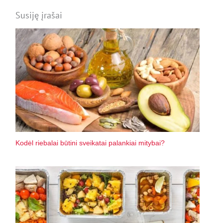
Susiję įrašai
Kodėl riebalai būtini sveikatai palankiai mitybai?