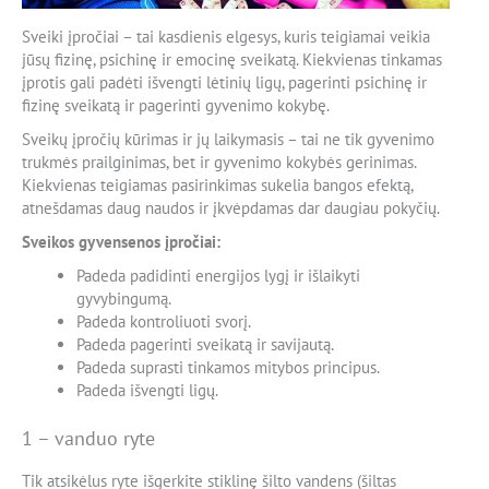
Sveiki įpročiai – tai kasdienis elgesys, kuris teigiamai veikia
jūsų fizinę, psichinę ir emocinę sveikatą. Kiekvienas tinkamas
įprotis gali padėti išvengti lėtinių ligų, pagerinti psichinę ir
fizinę sveikatą ir pagerinti gyvenimo kokybę.
Sveikų įpročių kūrimas ir jų laikymasis – tai ne tik gyvenimo
trukmės prailginimas, bet ir gyvenimo kokybės gerinimas.
Kiekvienas teigiamas pasirinkimas sukelia bangos efektą,
atnešdamas daug naudos ir įkvėpdamas dar daugiau pokyčių.
Sveikos gyvensenos įpročiai:
Padeda padidinti energijos lygį ir išlaikyti
gyvybingumą.
Padeda kontroliuoti svorį.
Padeda pagerinti sveikatą ir savijautą.
Padeda suprasti tinkamos mitybos principus.
Padeda išvengti ligų.
1 – vanduo ryte
Tik atsikėlus ryte išgerkite stiklinę šilto vandens (šiltas