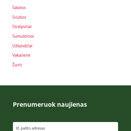
Salotos
Sriubos
Straipsniai
Sumuštiniai
Užkandžiai
Vakarienė
Žuvis
Prenumeruok naujienas