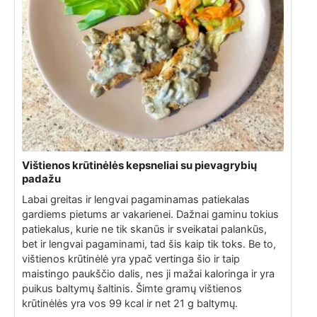
Vištienos krūtinėlės kepsneliai su pievagrybių
padažu
Labai greitas ir lengvai pagaminamas patiekalas
gardiems pietums ar vakarienei. Dažnai gaminu tokius
patiekalus, kurie ne tik skanūs ir sveikatai palankūs,
bet ir lengvai pagaminami, tad šis kaip tik toks. Be to,
vištienos krūtinėlė yra ypač vertinga šio ir taip
maistingo paukščio dalis, nes ji mažai kaloringa ir yra
puikus baltymų šaltinis. Šimte gramų vištienos
krūtinėlės yra vos 99 kcal ir net 21 g baltymų.