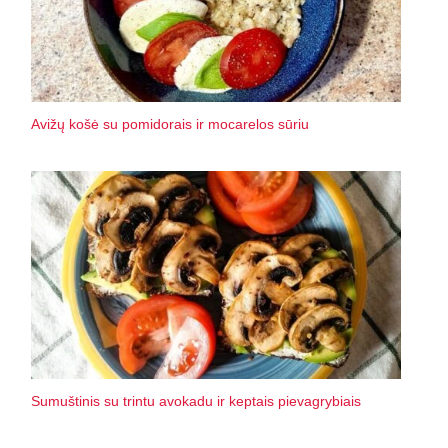
Avižų košė su pomidorais ir mocarelos sūriu
Sumuštinis su trintu avokadu ir keptais pievagrybiais