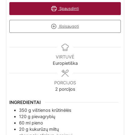
Spausdinti
Išsisaugoti
VIRTUVĖ
Europietiška
PORCIJOS
2
porcijos
INGREDIENTAI
350
g
vištienos krūtinėlės
120
g
pievagrybių
60
ml
pieno
20
g
kukurūzų miltų