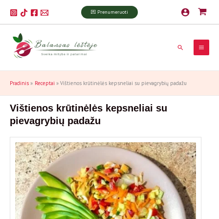
Pereiti
P
💌 Prenumeruoti
prie
a
turinio
i
Paieška
e
š
k
Pradinis
Receptai
Vištienos krūtinėlės kepsneliai su pievagrybių padažu
a
Vištienos krūtinėlės kepsneliai su
pievagrybių padažu