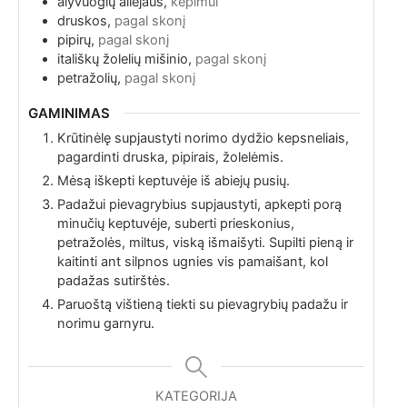
alyvuogių aliejaus,
kepimui
druskos,
pagal skonį
pipirų,
pagal skonį
itališkų žolelių mišinio,
pagal skonį
petražolių,
pagal skonį
GAMINIMAS
Krūtinėlę supjaustyti norimo dydžio kepsneliais,
pagardinti druska, pipirais, žolelėmis.
Mėsą iškepti keptuvėje iš abiejų pusių.
Padažui pievagrybius supjaustyti, apkepti porą
minučių keptuvėje, suberti prieskonius,
petražolės, miltus, viską išmaišyti. Supilti pieną ir
kaitinti ant silpnos ugnies vis pamaišant, kol
padažas sutirštės.
Paruoštą vištieną tiekti su pievagrybių padažu ir
norimu garnyru.
KATEGORIJA