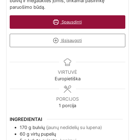
bulvių ir mėgaukitės jomis, tinkamai pasirinkę
paruošimo būdą.
Spausdinti
Išsisaugoti
VIRTUVĖ
Europietiška
PORCIJOS
1
porcija
INGREDIENTAI
170
g
bulvių
(jaunų nedidelių su lupena)
60
g
virtų pupelių