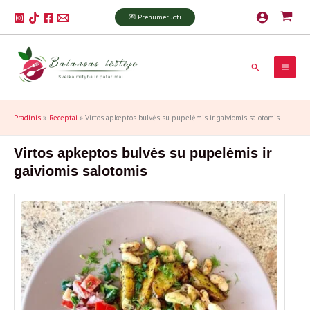
Pereiti
P
💌 Prenumeruoti
prie
a
turinio
i
Paieška
e
š
k
Pradinis
Receptai
Virtos apkeptos bulvės su pupelėmis ir gaiviomis salotomis
a
Virtos apkeptos bulvės su pupelėmis ir
gaiviomis salotomis