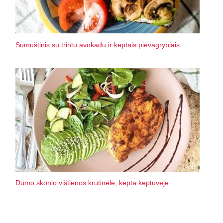
Sumuštinis su trintu avokadu ir keptais pievagrybiais
Dūmo skonio vištienos krūtinėlė, kepta keptuvėje