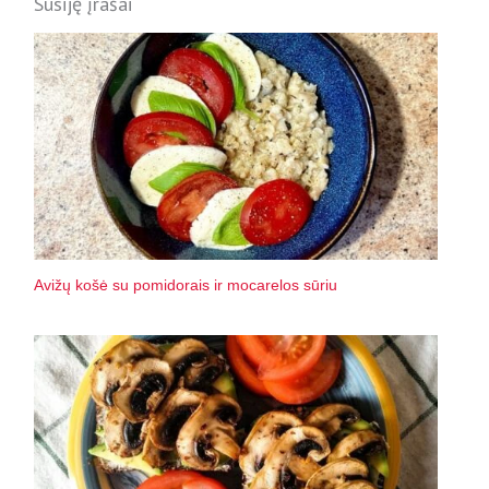
Susiję įrašai
Avižų košė su pomidorais ir mocarelos sūriu