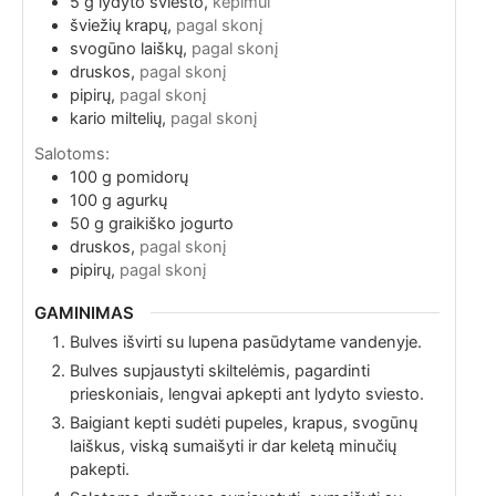
5
g
lydyto sviesto,
kepimui
šviežių krapų,
pagal skonį
svogūno laiškų,
pagal skonį
druskos,
pagal skonį
pipirų,
pagal skonį
kario miltelių,
pagal skonį
Salotoms:
100
g
pomidorų
100
g
agurkų
50
g
graikiško jogurto
druskos,
pagal skonį
pipirų,
pagal skonį
GAMINIMAS
Bulves išvirti su lupena pasūdytame vandenyje.
Bulves supjaustyti skiltelėmis, pagardinti
prieskoniais, lengvai apkepti ant lydyto sviesto.
Baigiant kepti sudėti pupeles, krapus, svogūnų
laiškus, viską sumaišyti ir dar keletą minučių
pakepti.