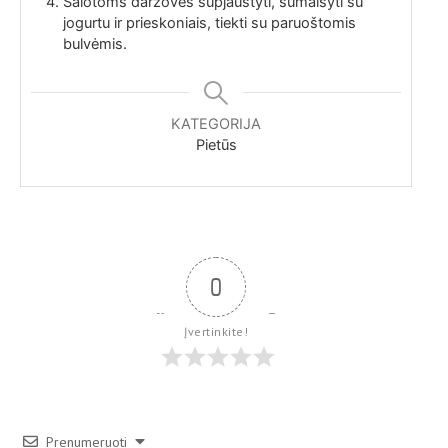
Salotoms daržoves supjaustyti, sumaišyti su
jogurtu ir prieskoniais, tiekti su paruoštomis
bulvėmis.
KATEGORIJA
Pietūs
0
Įvertinkite!
Prenumeruoti