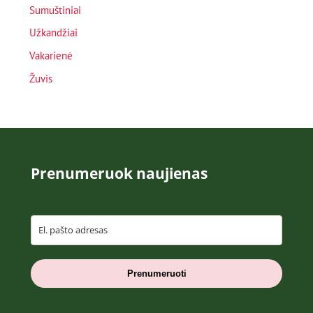
Sumuštiniai
Užkandžiai
Vakarienė
Žuvis
Prenumeruok naujienas
Prenumeruoti