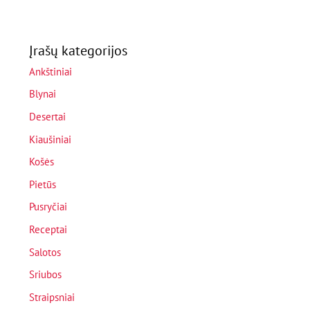
Įrašų kategorijos
Ankštiniai
Blynai
Desertai
Kiaušiniai
Košės
Pietūs
Pusryčiai
Receptai
Salotos
Sriubos
Straipsniai