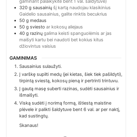
gaminant palaikykite bent 1 val. šaldytuve)
320
g
sausainių
šį kartą naudojau klasikinius
Gaidelio sausainius, galite rinktis becukrius
50
g
medaus
50
g
sviesto
ar kokosų aliejaus
40
g
razinų
galima keisti spanguolėmis ar jas
maišyti kartu bei naudoti bet kokius kitus
džiovintus vaisius
GAMINIMAS
Sausainius sulaužyti.
Į varškę supilti medų (jei kietas, šiek tiek pašildyti),
tirpintą sviestą, kokosų pieną ir pertrinti trintuvu.
Į gautą masę suberti razinas, sudėti sausainius ir
išmaišyti.
Viską sudėti į norimą formą, ištiestą maistine
plėvele ir palikti šaldytuve bent 6 val. ar per naktį,
kad sustingtų.
Skanaus!