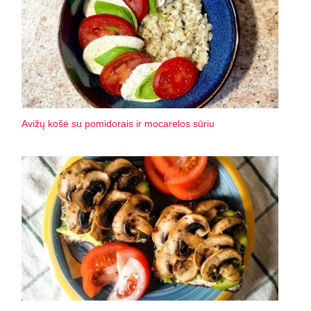
Avižų košė su pomidorais ir mocarelos sūriu