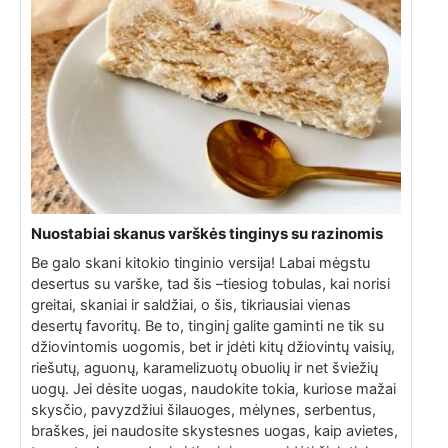
Nuostabiai skanus varškės tinginys su razinomis
Be galo skani kitokio tinginio versija! Labai mėgstu
desertus su varške, tad šis –tiesiog tobulas, kai norisi
greitai, skaniai ir saldžiai, o šis, tikriausiai vienas
desertų favoritų. Be to, tinginį galite gaminti ne tik su
džiovintomis uogomis, bet ir įdėti kitų džiovintų vaisių,
riešutų, aguonų, karamelizuotų obuolių ir net šviežių
uogų. Jei dėsite uogas, naudokite tokia, kuriose mažai
skysčio, pavyzdžiui šilauoges, mėlynes, serbentus,
braškes, jei naudosite skystesnes uogas, kaip avietes,