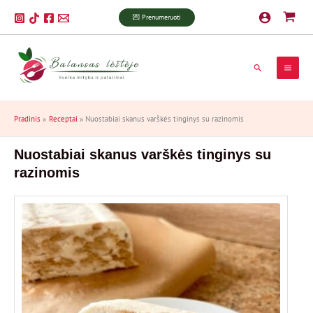
Pereiti
P
💌 Prenumeruoti
prie
a
turinio
i
Paieška
e
š
k
Pradinis
Receptai
Nuostabiai skanus varškės tinginys su razinomis
a
Nuostabiai skanus varškės tinginys su
razinomis