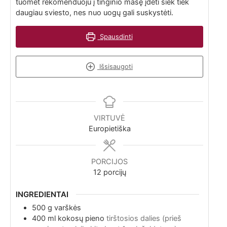
tuomet rekomenduoju į tinginio masę įdėti šiek tiek
daugiau sviesto, nes nuo uogų gali suskystėti.
Spausdinti
Išsisaugoti
VIRTUVĖ
Europietiška
PORCIJOS
12
porcijų
INGREDIENTAI
500
g
varškės
400
ml
kokosų pieno
tirštosios dalies (prieš