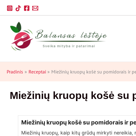
Pereiti
prie
turinio
Pradinis
Receptai
Miežinių kruopų košė su pomidorais ir p
Miežinių kruopų košė su 
Miežinių kruopų košė su pomidorais ir p
Miežinių kruopų, kaip kitų grūdų mirkyti nereikia, 