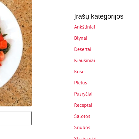
Įrašų kategorijos
Ankštiniai
Blynai
Desertai
Kiaušiniai
Košės
Pietūs
Pusryčiai
Receptai
Salotos
Sriubos
Straipsniai