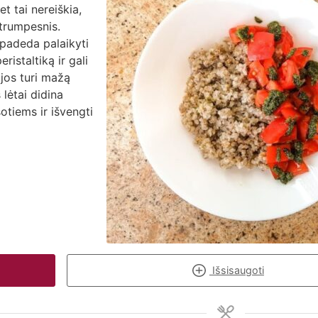
t tai nereiškia,
trumpesnis.
 padeda palaikyti
istaltiką ir gali
 jos turi mažą
 lėtai didina
sotiems ir išvengti
Išsisaugoti