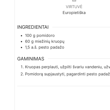
VIRTUVĖ
Europietiška
INGREDIENTAI
100
g
pomidoro
60
g
miežinių kruopų
1,5
a.š.
pesto padažo
GAMINIMAS
Kruopas perplauti, užpilti švariu vandeniu, užvir
Pomidorą supjaustyti, pagardinti pesto padažu 