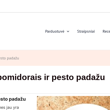
Parduotuvė
Straipsniai
Rece
esto padažu
pomidorais ir pesto padažu
esto padažu
nes jau yra