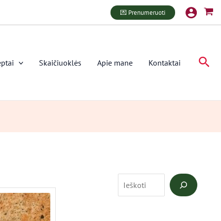
P
💌 Prenumeruoti
a
i
e
Paie
ptai
Skaičiuoklės
Apie mane
Kontaktai
š
k
a