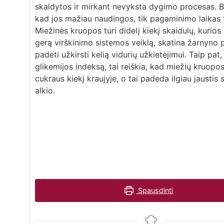
skaldytos ir mirkant nevyksta dygimo procesas. Be
kad jos mažiau naudingos, tik pagaminimo laikas 
Miežinės kruopos turi didelį kiekį skaidulų, kurios
gerą virškinimo sistemos veiklą, skatina žarnyno per
padėti užkirsti kelią vidurių užkietėjimui. Taip pat,
glikemijos indeksą, tai reiškia, kad miežių kruopos
cukraus kiekį kraujyje, o tai padeda ilgiau jaustis 
alkio.
Spausdinti