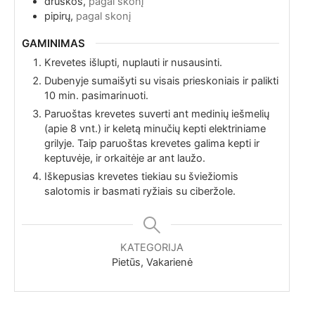
druskos,
pagal skonį
pipirų,
pagal skonį
GAMINIMAS
Krevetes išlupti, nuplauti ir nusausinti.
Dubenyje sumaišyti su visais prieskoniais ir palikti
10 min. pasimarinuoti.
Paruoštas krevetes suverti ant medinių iešmelių
(apie 8 vnt.) ir keletą minučių kepti elektriniame
grilyje. Taip paruoštas krevetes galima kepti ir
keptuvėje, ir orkaitėje ar ant laužo.
Iškepusias krevetes tiekiau su šviežiomis
salotomis ir basmati ryžiais su ciberžole.
KATEGORIJA
Pietūs, Vakarienė