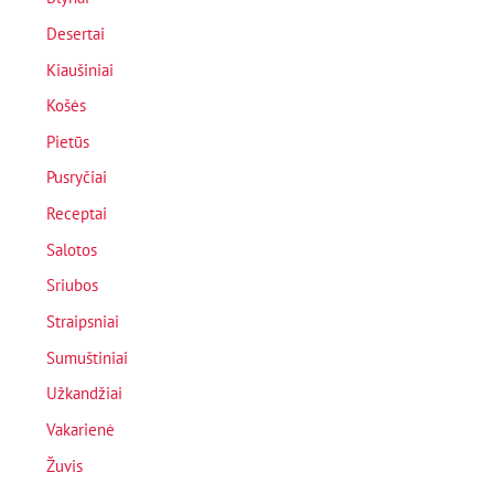
Desertai
Kiaušiniai
Košės
Pietūs
Pusryčiai
Receptai
Salotos
Sriubos
Straipsniai
Sumuštiniai
Užkandžiai
Vakarienė
Žuvis