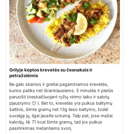
Grilyje keptos krevetės su česnakais ir
petražolėmis
Be galo skanios ir greitai pagaminamos krevetės,
kurios patiks net išrankiausiems. 5 minutės ir pietūs
paruošti (neskaičiuojant ryžių virimo laiko ir salotų
pjaustymo 🙂 ). Bet to, krevetės yra puikus baltymų
šaltinis, šimte gramų net 13g lieso baltymo, todėl
suvalgę jų, ilgai jausite sotumą. Taip pat, jose mažai
kalorijų, tik 71 kcal šimte gramų, tad jos puikus
pasirinkimas metantiems svorį.