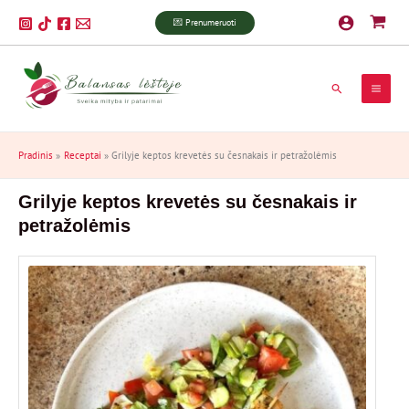
Pereiti
P
💌 Prenumeruoti
prie
a
turinio
i
Paieška
e
š
k
Pradinis
Receptai
Grilyje keptos krevetės su česnakais ir petražolėmis
a
Grilyje keptos krevetės su česnakais ir
petražolėmis