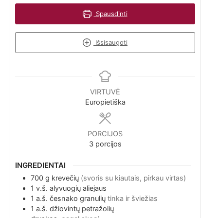
Spausdinti
Išsisaugoti
VIRTUVĖ
Europietiška
PORCIJOS
3
porcijos
INGREDIENTAI
700
g
krevečių
(svoris su kiautais, pirkau virtas)
1
v.š.
alyvuogių aliejaus
1
a.š.
česnako granulių
tinka ir šviežias
1
a.š.
džiovintų petražolių