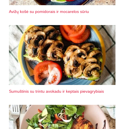
Avižų košė su pomidorais ir mocarelos sūriu
Sumuštinis su trintu avokadu ir keptais pievagrybiais