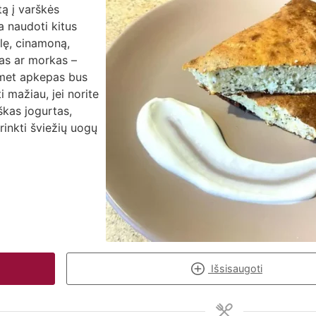
tą į varškės
a naudoti kitus
lę, cinamoną,
jas ar morkas –
uomet apkepas bus
 mažiau, jei norite
škas jogurtas,
rinkti šviežių uogų
Išsisaugoti