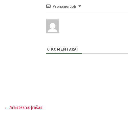
Prenumeruoti
0
KOMENTARAI
←
Ankstesnis Įrašas