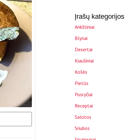
Įrašų kategorijos
Ankštiniai
Blynai
Desertai
Kiaušiniai
Košės
Pietūs
Pusryčiai
Receptai
Salotos
Sriubos
Straipsniai