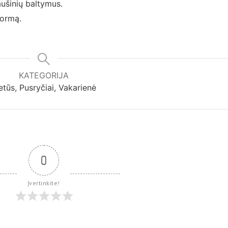
aušinių baltymus.
formą.
KATEGORIJA
etūs, Pusryčiai, Vakarienė
0
Įvertinkite!