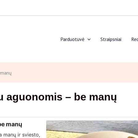
Parduotuvė
Straipsniai
Rec
e manų
su aguonomis – be manų
 be manų
 manų ir sviesto,