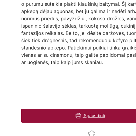
o purumu suteikia plakti kiaušinių baltymai. Šį kar
apkepą dėjau aguonas, bet jų galima ir nedėti arb
norimus priedus, pavyzdžiui, kokoso drožles, vani
ispaninio šalavijo sėklas, tarkuotą moliūgą, cukini
fantazijos reikalas. Be to, jei dėsite daržoves, t
šiek tiek drėgnesnis, tad rekomenduoju kefyro pilti
standesnio apkepo. Patiekimui puikiai tinka graiki
vienas ar su cinamonu, taip galite papildomai pasi
ar uogienės, taip kaip jums skaniau.
Spausdinti