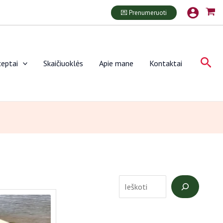
P
💌 Prenumeruoti
a
i
e
Paie
eptai
Skaičiuoklės
Apie mane
Kontaktai
š
k
a