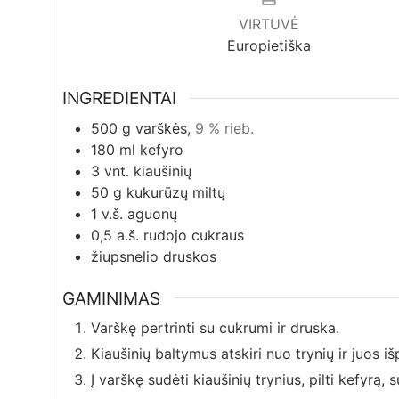
VIRTUVĖ
Europietiška
INGREDIENTAI
500
g
varškės,
9 % rieb.
180
ml
kefyro
3
vnt.
kiaušinių
50
g
kukurūzų miltų
1
v.š.
aguonų
0,5
a.š.
rudojo cukraus
žiupsnelio
druskos
GAMINIMAS
Varškę pertrinti su cukrumi ir druska.
Kiaušinių baltymus atskiri nuo trynių ir juos iš
Į varškę sudėti kiaušinių trynius, pilti kefyrą, 