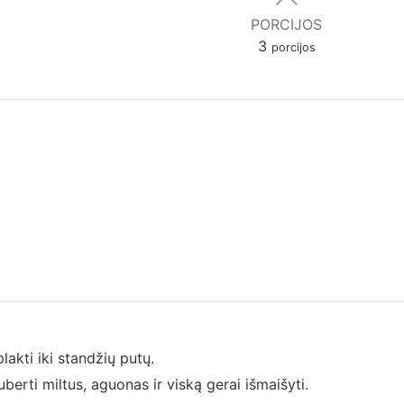
PORCIJOS
3
porcijos
plakti iki standžių putų.
suberti miltus, aguonas ir viską gerai išmaišyti.