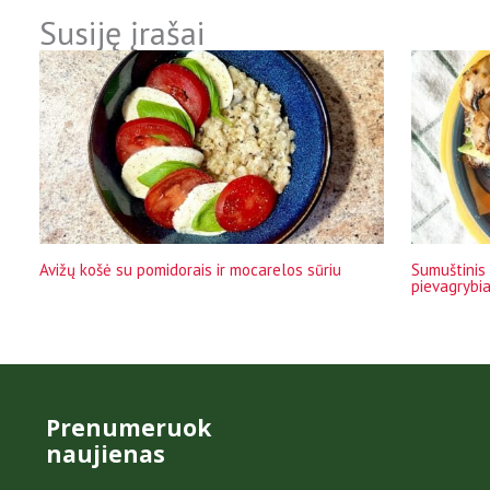
Susiję įrašai
Avižų košė su pomidorais ir mocarelos sūriu
Sumuštinis 
pievagrybia
Prenumeruok
naujienas