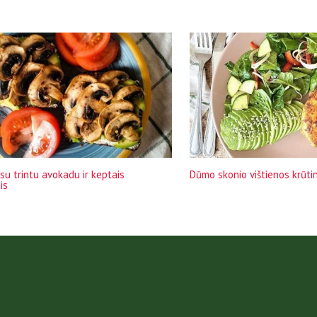
su trintu avokadu ir keptais
Dūmo skonio vištienos krūti
is