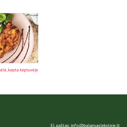
nėlė, kepta keptuvėje
El. paštas: info@balansasleksteje.lt