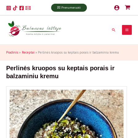
Pereiti
P
💌 Prenumeruoti
prie
a
turinio
i
Paieška
e
š
k
Pradinis
Receptai
Perlinės kruopos su keptais porais ir balzaminiu kremu
a
Perlinės kruopos su keptais porais ir
balzaminiu kremu