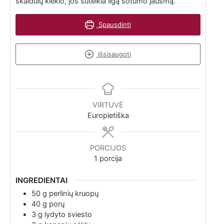
skaidulų kiekio, jos suteikia ilgą sotumo jausmą.
Spausdinti
Išsisaugoti
VIRTUVĖ
Europietiška
PORCIJOS
1
porcija
INGREDIENTAI
50
g
perlinių kruopų
40
g
porų
3
g
lydyto sviesto