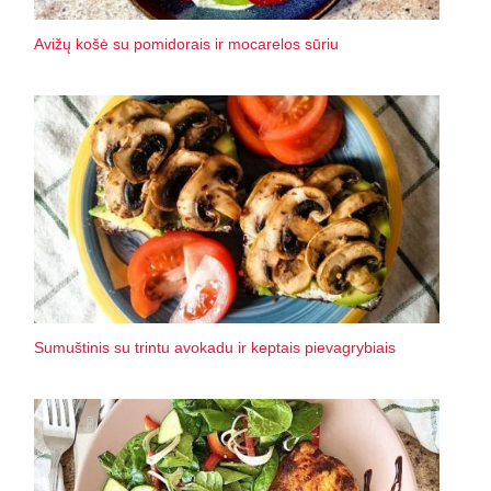
Avižų košė su pomidorais ir mocarelos sūriu
Sumuštinis su trintu avokadu ir keptais pievagrybiais