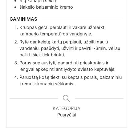
3
g
kanapių sėklų
šlakelio
balzaminio kremo
GAMINIMAS
Kruopas gerai perplauti ir vakare užmerkti
kambario temperatūros vandenyje.
Ryte dar keletą kartų perplauti, užpilti nauju
vandeniu, pasūdyti, užvirti ir pavirti ~3min. vėliau
palikti šiek tiek brinkti.
Porus supjaustyti, pagardinti prieskoniais ir
lengvai apkepinti ant lydyto sviesto keptuvėje.
Paruoštą košę tiekti su keptais porais, balzaminiu
kremu ir kanapių sėklomis.
KATEGORIJA
Pusryčiai