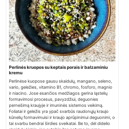
Perlinės kruopos su keptais porais ir balzaminiu
kremu
Perlinėse kuopose gausu skaidulų, mangano, seleno,
vario, geležies, vitamino B1, chromo, fosforo, magnio
ir niacino. Jose esančios medžiagos gerina ląstelių
formavimosi procesus, pavyzdžiui, deguonies
pernešimą kraujyje ir imuninės sistemos veikimą.
Foliatai ir geležis yra ypač svarbūs raudonųjų kraujo
kūnelių formavimuisi ir kraujo aprūpinimui deguonimi, o
tai svarbu bendrai širdies sveikatai. Be to, dėl didelio