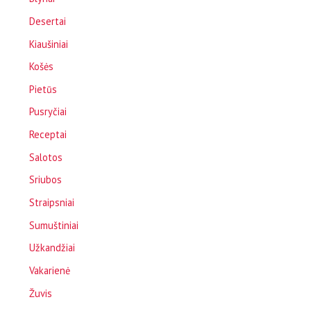
Desertai
Kiaušiniai
Košės
Pietūs
Pusryčiai
Receptai
Salotos
Sriubos
Straipsniai
Sumuštiniai
Užkandžiai
Vakarienė
Žuvis