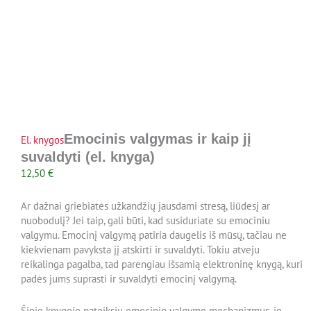
Emocinis valgymas ir kaip jį
El. knygos
suvaldyti (el. knyga)
12,50
€
Ar dažnai griebiatės užkandžių jausdami stresą, liūdesį ar
nuobodulį? Jei taip, gali būti, kad susiduriate su emociniu
valgymu. Emocinį valgymą patiria daugelis iš mūsų, tačiau ne
kiekvienam pavyksta jį atskirti ir suvaldyti. Tokiu atveju
reikalinga pagalba, tad parengiau išsamią elektroninę knygą, kuri
padės jums suprasti ir suvaldyti emocinį valgymą.
Šioje knygoje pateiksiu emocinio valgymo mechanizmus, jo