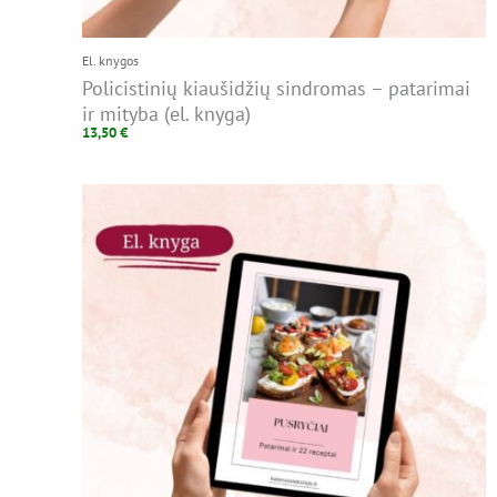
El. knygos
Policistinių kiaušidžių sindromas – patarimai
ir mityba (el. knyga)
13,50
€