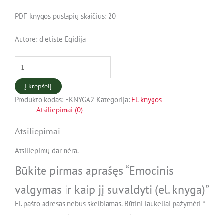
PDF knygos puslapių skaičius: 20
Autorė: dietistė Egidija
Į krepšelį
Produkto kodas:
EKNYGA2
Kategorija:
El. knygos
Atsiliepimai (0)
Atsiliepimai
Atsiliepimų dar nėra.
Būkite pirmas aprašęs “Emocinis
valgymas ir kaip jį suvaldyti (el. knyga)”
El. pašto adresas nebus skelbiamas.
Būtini laukeliai pažymėti
*