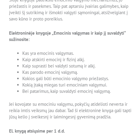
priežastis ir pasekmes. Taip pat aptarsiu įvairias galimybes, kaip
įveikti šį sutrikimą ir išmokti valgyti sąmoningai, atsižvelgiant į
savo kūno ir proto poreikius.
Elektroninėje knygoje „Emocinis valgymas ir kaip jį suvaldyti“
sužinosite:
Kas yra emocinis valgymas.
Kaip atskirti emocinį ir fizinį alkį.
Kaip suprasti bei valdyti sotumą ir alkį.
Kas parodo emocinį valgymą.
Kokios gali būti emocinio valgymo priežastys.
Kokią įtaką miegas turi emociniam valgymui.
Bei patarimus, kaip suvaldyti emocinį valgymą.
Jei kovojate su emociniu valgymu, pokyčių atidėlioti neverta ir
reikia imtis veiksmų jau dabar. Tad ši elektroninė knyga gali tapti
jūsų kelio į sveikesnį ir laimingesnį gyvenimą pradžia.
El. knygą atsiųsime per 1 d.d.