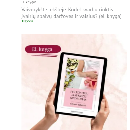
El. knygos
Vaivorykštė lėkštėje. Kodėl svarbu rinktis
įvairių spalvų daržoves ir vaisius? (el. knyga)
10,99
€