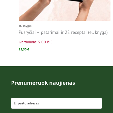
El. knygos
Pusryčiai – patarimai ir 22 receptai (el. knyga)
Įvertinimas:
5.00
iš 5
12,50
€
Prenumeruok naujienas