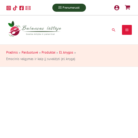
Pereiti
produkto
💌 Prenumeruoti
prie
kiekis:
turinio
Emocinis
valgymas
ir
Paieška
kaip
jį
suvaldyti
Pradinis
Parduotuvė
Produktai
El. knygos
(el.
Emocinis valgymas ir kaip jį suvaldyti (el. knyga)
knyga)