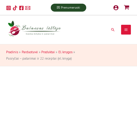
Pereiti
produkto
💌 Prenumeruoti
prie
kiekis:
turinio
Pusryčiai
-
patarimai
Paieška
ir
22
receptai
Pradinis
Parduotuvė
Produktai
El. knygos
(el.
Pusryčiai – patarimai ir 22 receptai (el. knyga)
knyga)