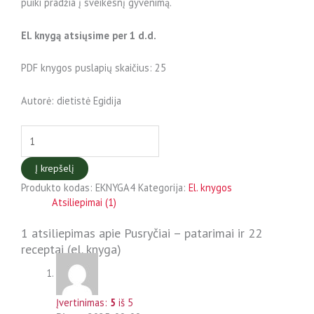
puiki pradžia į sveikesnį gyvenimą.
El. knygą atsiųsime per 1 d.d.
PDF knygos puslapių skaičius: 25
Autorė: dietistė Egidija
Į krepšelį
Produkto kodas:
EKNYGA4
Kategorija:
El. knygos
Atsiliepimai (1)
1 atsiliepimas apie
Pusryčiai – patarimai ir 22
receptai (el. knyga)
Įvertinimas:
5
iš 5