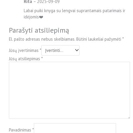
Rita
–
2025-09-09
Labai puiki knyga su lengvai suprantamais patarimais ir
idėjomis❤️
Parašyti atsiliepimą
El. pašto adresas nebus skelbiamas.
Būtini laukeliai pažymėti
*
Jūsų įvertinimas
*
Jūsų atsiliepimas
*
Pavadinimas
*