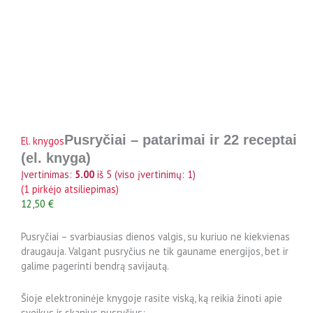
Pusryčiai – patarimai ir 22 receptai
El. knygos
(el. knyga)
Įvertinimas:
5.00
iš 5 (viso įvertinimų:
1
)
(
1
pirkėjo atsiliepimas)
12,50
€
Pusryčiai – svarbiausias dienos valgis, su kuriuo ne kiekvienas
draugauja. Valgant pusryčius ne tik gauname energijos, bet ir
galime pagerinti bendrą savijautą.
Šioje elektroninėje knygoje rasite viską, ką reikia žinoti apie
sveikus ir skanius pusryčius: