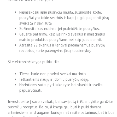
Papasakosiu apie pusryčių naudą, sužinosite, kodėl
pusryčiai yra tokie svarbūs ir kaip jie gali pagerinti jūsų
sveikatą ir savijautą.
Sužinosite kas nutinka, jei praleidžiate pusryčius.
Gausite patarimų, kaip išsirinkti sveikus ir maistingus
maisto produktus pusryčiams bei kaip juos derinti.
Atrasite 22 skanius ir lengvai pagaminamus pusryčių
receptus, kurie palengvins jūsų kasdienybę.
Ši elektroninė knyga puikiai tiks:
Tiems, kurie nori pradėti sveikai maitintis.
Ieškantiems naujų ir įdomių pusryčių idėjų.
Norintiems sutaupyti laiko ryte bei skaniai ir sveikai
papusryčiauti.
Investuokite į savo sveikatą bei savijautą ir išbandykite gardžius
pusryčių receptus. Be to, ši knyga gali būti ir puiki dovana
artimiesiems ar draugams, kurioje net rasite patarimus, bet ir bus