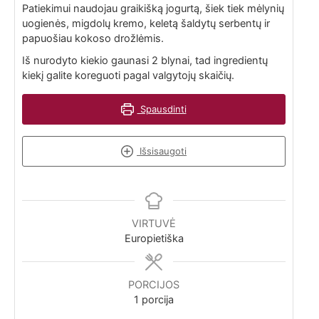
Patiekimui naudojau graikišką jogurtą, šiek tiek mėlynių
uogienės, migdolų kremo, keletą šaldytų serbentų ir
papuošiau kokoso drožlėmis.
Iš nurodyto kiekio gaunasi 2 blynai, tad ingredientų
kiekį galite koreguoti pagal valgytojų skaičių.
Spausdinti
Išsisaugoti
VIRTUVĖ
Europietiška
PORCIJOS
1
porcija