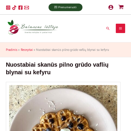
Pereiti
P
💌 Prenumeruoti
prie
a
turinio
i
Paieška
e
š
k
Pradinis
Receptai
Nuostabiai skanūs pilno grūdo vaflių blynai su kefyru
a
Nuostabiai skanūs pilno grūdo vaflių
blynai su kefyru