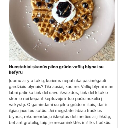
Nuostabiai skanūs pilno grūdo vaflių blynai su
kefyru
Įdomu ar yra tokių, kuriems nepatinka pasimėgauti
gardžiais blynais? Tikriausiai, kad ne. Vaflių blynai man
labai patinka tiek dėl savo išvaizdos, tiek dėl kitokio
skonio nei kepant keptuvėje ir tuo pačiu nukelia į
vaikystę. O gamindami su pilno grūdo miltais, dar ir
ilgiau jausitės sotūs. Jei mėgstate labiau traškius
blynus, rekomenduoju iškeptus dėti ne tiesiai į lėkštę,
bet ant grotelių, taip jie nesuminkštės ir išliks traškūs.