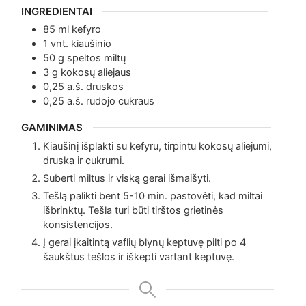
INGREDIENTAI
85
ml
kefyro
1
vnt.
kiaušinio
50
g
speltos miltų
3
g
kokosų aliejaus
0,25
a.š.
druskos
0,25
a.š.
rudojo cukraus
GAMINIMAS
Kiaušinį išplakti su kefyru, tirpintu kokosų aliejumi,
druska ir cukrumi.
Suberti miltus ir viską gerai išmaišyti.
Tešlą palikti bent 5-10 min. pastovėti, kad miltai
išbrinktų. Tešla turi būti tirštos grietinės
konsistencijos.
Į gerai įkaitintą vaflių blynų keptuvę pilti po 4
šaukštus tešlos ir iškepti vartant keptuvę.