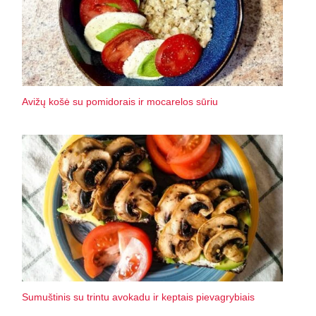
Avižų košė su pomidorais ir mocarelos sūriu
Sumuštinis su trintu avokadu ir keptais pievagrybiais