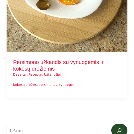
Persimono užkandis su vynuogėmis ir
kokosų drožlėmis
,
,
Desertai
Receptai
Užkandžiai
,
,
kokosų drožlės
persimonas
vynuogės