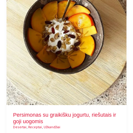
Persimonas su graikišku jogurtu, riešutais ir
goji uogomis
,
,
Desertai
Receptai
Užkandžiai