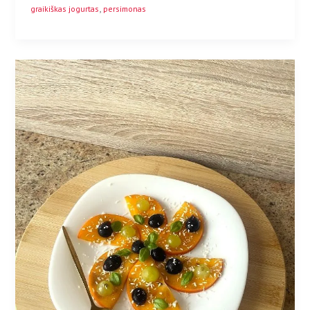
,
graikiškas jogurtas
persimonas