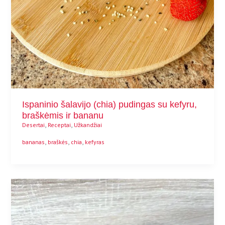
Ispaninio šalavijo (chia) pudingas su kefyru,
braškėmis ir bananu
,
,
Desertai
Receptai
Užkandžiai
,
,
,
bananas
braškės
chia
kefyras