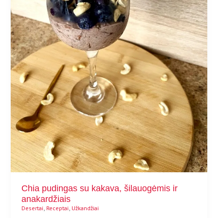
Chia pudingas su kakava, šilauogėmis ir
anakardžiais
,
,
Desertai
Receptai
Užkandžiai