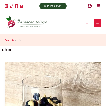
Pereiti
P
💌 Prenumeruoti
prie
a
turinio
i
Paieška
e
š
k
Pradinis
chia
a
chia