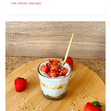
,
,
chia
kefyras
šilauogės