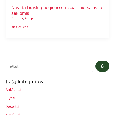
Nevirta braškių uogienė su ispaninio šalavijo
sėklomis
,
Desertai
Receptai
,
braškės
chia
Įrašų kategorijos
Ankštiniai
Blynai
Desertai
Kiaušiniai