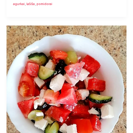
,
,
agurkai
lašiša
pomidorai