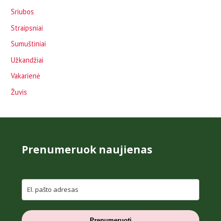
Sriubos
Straipsniai
Sumuštiniai
Užkandžiai
Vakarienė
Žuvis
Prenumeruok naujienas
Prenumeruoti