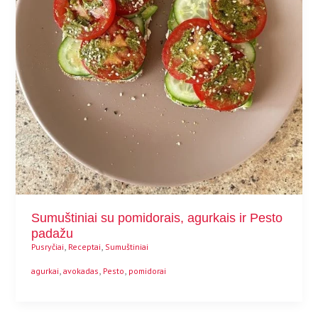
Sumuštiniai su pomidorais, agurkais ir Pesto
padažu
,
,
Pusryčiai
Receptai
Sumuštiniai
,
,
,
agurkai
avokadas
Pesto
pomidorai