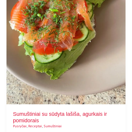
Sumuštiniai su sūdyta lašiša, agurkais ir
pomidorais
,
,
Pusryčiai
Receptai
Sumuštiniai