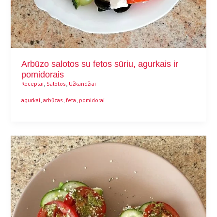
Arbūzo salotos su fetos sūriu, agurkais ir
pomidorais
,
,
Receptai
Salotos
Užkandžiai
,
,
,
agurkai
arbūzas
feta
pomidorai