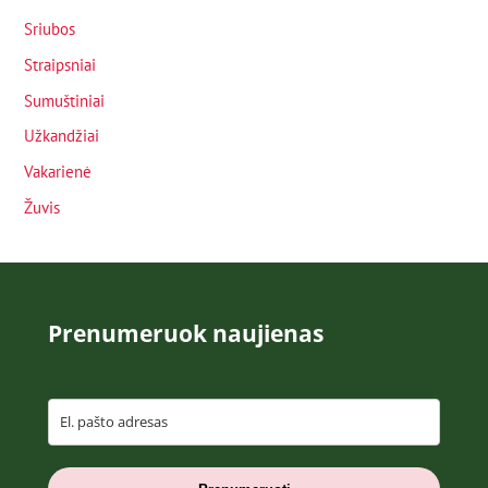
Sriubos
Straipsniai
Sumuštiniai
Užkandžiai
Vakarienė
Žuvis
Prenumeruok naujienas