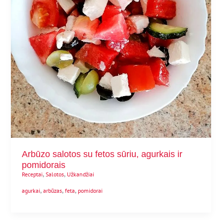
Arbūzo salotos su fetos sūriu, agurkais ir
pomidorais
,
,
Receptai
Salotos
Užkandžiai
,
,
,
agurkai
arbūzas
feta
pomidorai