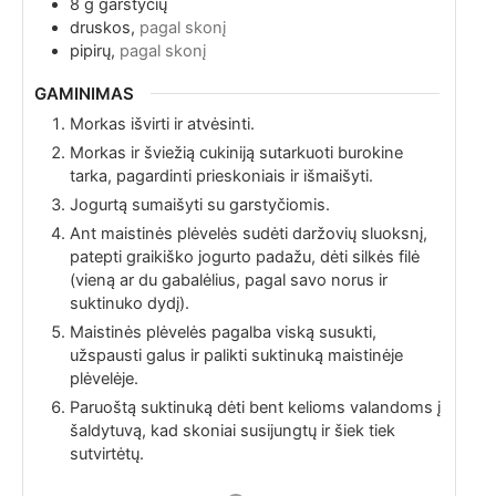
8
g
garstyčių
druskos,
pagal skonį
pipirų,
pagal skonį
GAMINIMAS
Morkas išvirti ir atvėsinti.
Morkas ir šviežią cukiniją sutarkuoti burokine
tarka, pagardinti prieskoniais ir išmaišyti.
Jogurtą sumaišyti su garstyčiomis.
Ant maistinės plėvelės sudėti daržovių sluoksnį,
patepti graikiško jogurto padažu, dėti silkės filė
(vieną ar du gabalėlius, pagal savo norus ir
suktinuko dydį).
Maistinės plėvelės pagalba viską susukti,
užspausti galus ir palikti suktinuką maistinėje
plėvelėje.
Paruoštą suktinuką dėti bent kelioms valandoms į
šaldytuvą, kad skoniai susijungtų ir šiek tiek
sutvirtėtų.