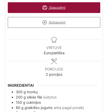
Spausdinti
Išsisaugoti
VIRTUVĖ
Europietiška
PORCIJOS
2
porcijos
INGREDIENTAI
300
g
morkų
200
g
silkės filė
sūdytos
150
g
cukinijos
80
g
graikiško jogurto
arba pagal poreikį