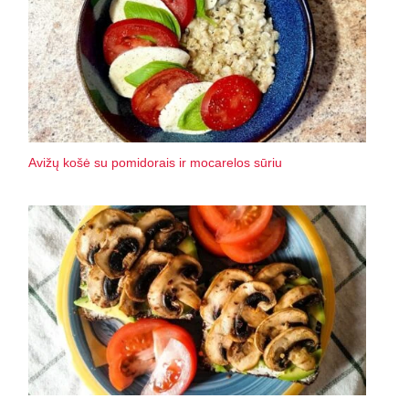
Avižų košė su pomidorais ir mocarelos sūriu