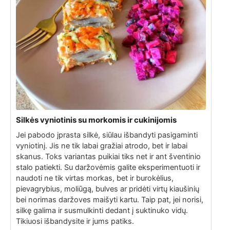
Silkės vyniotinis su morkomis ir cukinijomis
Jei pabodo įprasta silkė, siūlau išbandyti pasigaminti
vyniotinį. Jis ne tik labai gražiai atrodo, bet ir labai
skanus. Toks variantas puikiai tiks net ir ant šventinio
stalo patiekti. Su daržovėmis galite eksperimentuoti ir
naudoti ne tik virtas morkas, bet ir burokėlius,
pievagrybius, moliūgą, bulves ar pridėti virtų kiaušinių
bei norimas daržoves maišyti kartu. Taip pat, jei norisi,
silkę galima ir susmulkinti dedant į suktinuko vidų.
Tikiuosi išbandysite ir jums patiks.