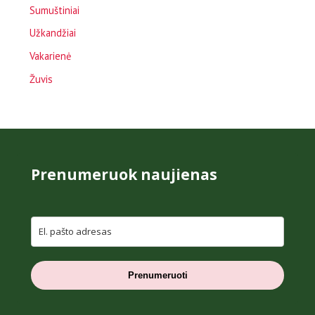
Sumuštiniai
Užkandžiai
Vakarienė
Žuvis
Prenumeruok naujienas
Prenumeruoti