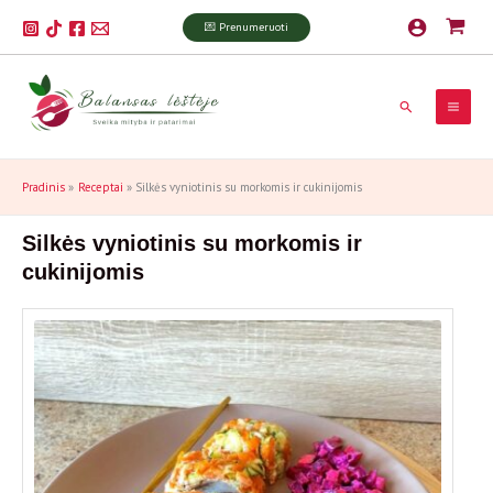
Pereiti
P
💌 Prenumeruoti
prie
a
turinio
i
Paieška
e
š
k
Pradinis
Receptai
Silkės vyniotinis su morkomis ir cukinijomis
a
Silkės vyniotinis su morkomis ir
cukinijomis