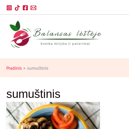
Pereiti
prie
turinio
Pradinis
sumuštinis
sumuštinis