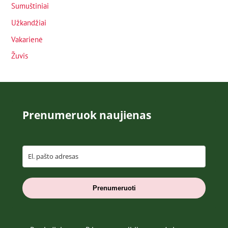
Sumuštiniai
Užkandžiai
Vakarienė
Žuvis
Prenumeruok naujienas
Prenumeruoti