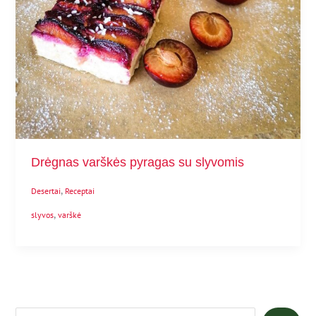
Drėgnas varškės pyragas su slyvomis
,
Desertai
Receptai
,
slyvos
varškė