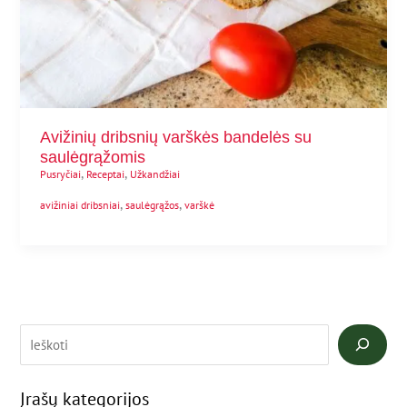
Avižinių dribsnių varškės bandelės su
saulėgrąžomis
,
,
Pusryčiai
Receptai
Užkandžiai
,
,
avižiniai dribsniai
saulėgrąžos
varškė
Įrašų kategorijos