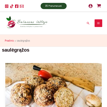
Pereiti
P
💌 Prenumeruoti
prie
a
turinio
i
Paieška
e
š
k
Pradinis
saulėgrąžos
a
saulėgrąžos