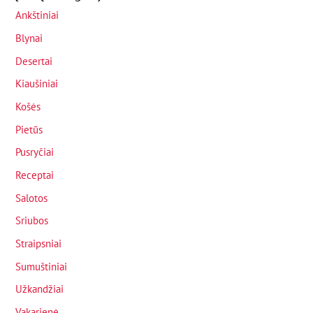
Ankštiniai
Blynai
Desertai
Kiaušiniai
Košės
Pietūs
Pusryčiai
Receptai
Salotos
Sriubos
Straipsniai
Sumuštiniai
Užkandžiai
Vakarienė