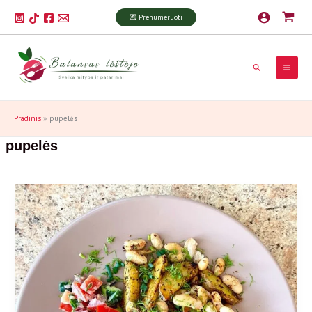
Pereiti
P
💌 Prenumeruoti
prie
a
turinio
i
Paieška
e
š
k
Pradinis
pupelės
a
pupelės