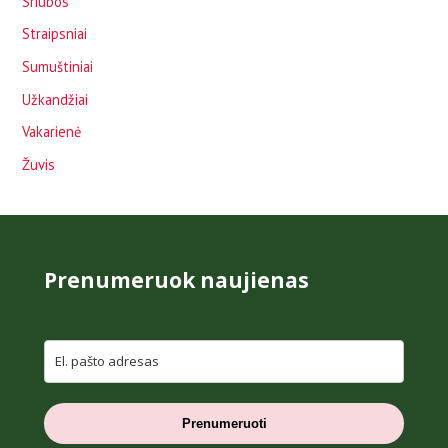
Sriubos
Straipsniai
Sumuštiniai
Užkandžiai
Vakarienė
Žuvis
Prenumeruok naujienas
Prenumeruoti