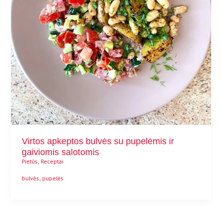
Virtos apkeptos bulvės su pupelėmis ir
gaiviomis salotomis
,
Pietūs
Receptai
,
bulvės
pupelės