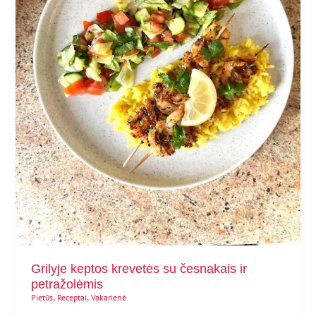
Grilyje keptos krevetės su česnakais ir
petražolėmis
,
,
Pietūs
Receptai
Vakarienė