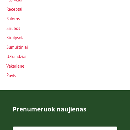
Receptai
Salotos
Sriubos
Straipsniai
Sumuštiniai
Užkandžiai
Vakarienė
Žuvis
Prenumeruok naujienas