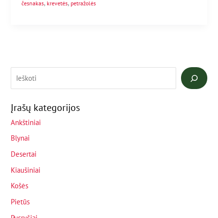
,
,
česnakas
krevetės
petražolės
Įrašų kategorijos
Ankštiniai
Blynai
Desertai
Kiaušiniai
Košės
Pietūs
Pusryčiai