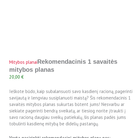
Rekomendacinis 1 savaitės
Mitybos planai
mitybos planas
20,00
€
Ieškote būdo, kaip subalansuoti savo kasdienį racioną, pagerinti
savijautą ir lengviau susiplanuoti maistą? Šis rekomendacinis 1
savaitės mitybos planas sukurtas būtent jums! Nesvarbu ar
siekiate pagerinti bendrą sveikatą, ar tiesiog norite įtraukti į
savo racioną daugiau sveikų patiekalų, šis planas padės jums
tobulinti kasdienę mitybą be didelių pastangų.
Verta pasirinkti rekomendacinį mitybos planą nes: