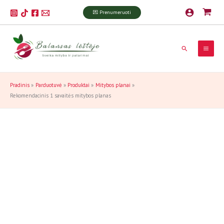
Pereiti
produkto
💌 Prenumeruoti
prie
kiekis:
turinio
Rekomendacinis
1
savaitės
Paieška
mitybos
planas
Pradinis
Parduotuvė
Produktai
Mitybos planai
Rekomendacinis 1 savaitės mitybos planas