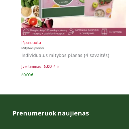
Išparduota
Mitybos planai
Individualus mitybos planas (4 savaitės)
Įvertinimas:
5.00
iš 5
60,00
€
Prenumeruok naujienas