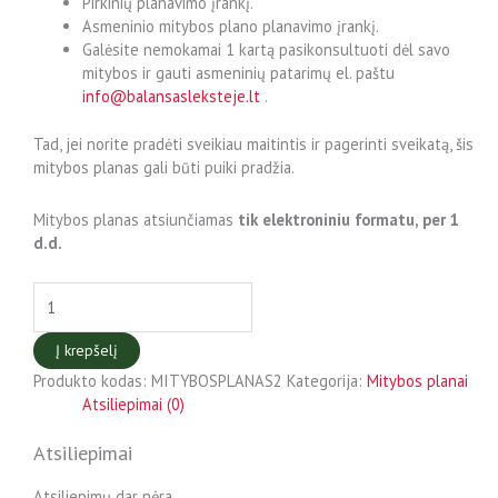
Pirkinių planavimo įrankį.
Asmeninio mitybos plano planavimo įrankį.
Galėsite nemokamai 1 kartą pasikonsultuoti dėl savo
mitybos ir gauti asmeninių patarimų el. paštu
info@balansasleksteje.lt
.
Tad, jei norite pradėti sveikiau maitintis ir pagerinti sveikatą, šis
mitybos planas gali būti puiki pradžia.
Mitybos planas atsiunčiamas
tik elektroniniu formatu, per 1
d.d.
Į krepšelį
Produkto kodas:
MITYBOSPLANAS2
Kategorija:
Mitybos planai
Atsiliepimai (0)
Atsiliepimai
Atsiliepimų dar nėra.