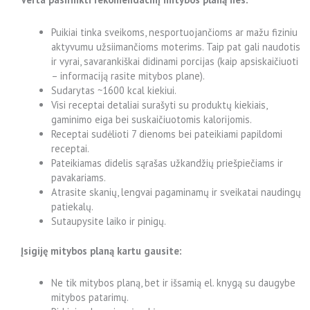
Puikiai tinka sveikoms, nesportuojančioms ar mažu fiziniu
aktyvumu užsiimančioms moterims. Taip pat gali naudotis
ir vyrai, savarankiškai didinami porcijas (kaip apsiskaičiuoti
– informaciją rasite mitybos plane).
Sudarytas ~1600 kcal kiekiui.
Visi receptai detaliai surašyti su produktų kiekiais,
gaminimo eiga bei suskaičiuotomis kalorijomis.
Receptai sudėlioti 7 dienoms bei pateikiami papildomi
receptai.
Pateikiamas didelis sąrašas užkandžių priešpiečiams ir
pavakariams.
Atrasite skanių, lengvai pagaminamų ir sveikatai naudingų
patiekalų.
Sutaupysite laiko ir pinigų.
Įsigiję mitybos planą kartu gausite:
Ne tik mitybos planą, bet ir išsamią el. knygą su daugybe
mitybos patarimų.