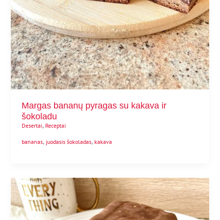
Margas bananų pyragas su kakava ir
šokoladu
,
Desertai
Receptai
,
,
bananas
juodasis šokoladas
kakava