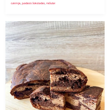
,
,
cukinija
juodasis šokoladas
riešutai