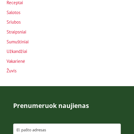
Receptai
Salotos
Sriubos
Straipsniai
Sumuštiniai
Užkandžiai
Vakarienė
Žuvis
Prenumeruok naujienas