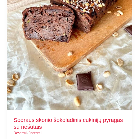
Sodraus skonio šokoladinis cukinijų pyragas
su riešutais
,
Desertai
Receptai