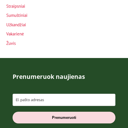
Straipsniai
Sumuštiniai
Užkandžiai
Vakarienė
Žuvis
Prenumeruok naujienas
Prenumeruoti